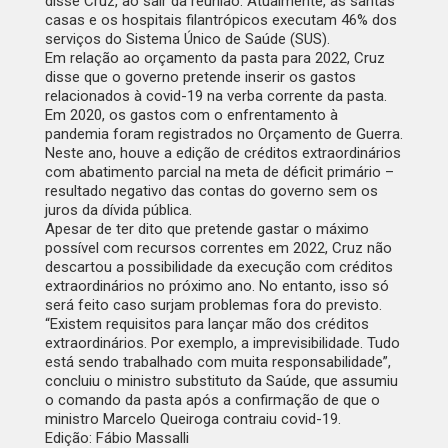
disse Cruz, ao sair da reunião. Atualmente, as santas
casas e os hospitais filantrópicos executam 46% dos
serviços do Sistema Único de Saúde (SUS).
Em relação ao orçamento da pasta para 2022, Cruz
disse que o governo pretende inserir os gastos
relacionados à covid-19 na verba corrente da pasta.
Em 2020, os gastos com o enfrentamento à
pandemia foram registrados no Orçamento de Guerra.
Neste ano, houve a edição de créditos extraordinários
com abatimento parcial na meta de déficit primário –
resultado negativo das contas do governo sem os
juros da dívida pública.
Apesar de ter dito que pretende gastar o máximo
possível com recursos correntes em 2022, Cruz não
descartou a possibilidade da execução com créditos
extraordinários no próximo ano. No entanto, isso só
será feito caso surjam problemas fora do previsto.
“Existem requisitos para lançar mão dos créditos
extraordinários. Por exemplo, a imprevisibilidade. Tudo
está sendo trabalhado com muita responsabilidade”,
concluiu o ministro substituto da Saúde, que assumiu
o comando da pasta após a confirmação de que o
ministro Marcelo Queiroga contraiu covid-19.
Edição: Fábio Massalli