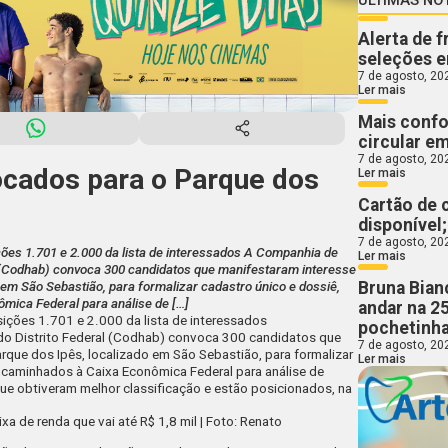
Alerta de 
seleções e
7 de agosto, 20
Ler mais
Mais confo
circular e
7 de agosto, 20
cados para o Parque dos
Ler mais
Cartão de 
disponível
7 de agosto, 20
ões 1.701 e 2.000 da lista de interessados A Companhia de
Ler mais
l (Codhab) convoca 300 candidatos que manifestaram interesse
Bruna Bian
em São Sebastião, para formalizar cadastro único e dossiê,
ica Federal para análise de […]
andar na 2
ções 1.701 e 2.000 da lista de interessados
pochetinha
o Distrito Federal (Codhab) convoca 300 candidatos que
7 de agosto, 20
que dos Ipês, localizado em São Sebastião, para formalizar
Ler mais
ncaminhados à Caixa Econômica Federal para análise de
e obtiveram melhor classificação e estão posicionados, na
a de renda que vai até R$ 1,8 mil | Foto: Renato