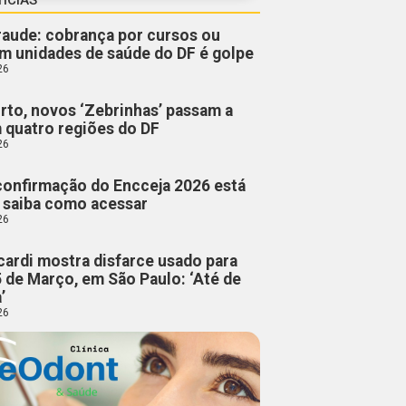
fraude: cobrança por cursos ou
m unidades de saúde do DF é golpe
26
rto, novos ‘Zebrinhas’ passam a
m quatro regiões do DF
26
confirmação do Encceja 2026 está
; saiba como acessar
26
cardi mostra disfarce usado para
5 de Março, em São Paulo: ‘Até de
’
26