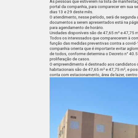
As pessoas que estiverem na lista de manifesta
portal da companhia, para comparecer em sua s
dias 13 e 29 deste mês.
O atendimento, nesse período, será de segunda a 
documentos a serem apresentados está na
pági
para agendamento de horário
.
Unidades disponíveis são de 47,65 m² e 47,75 m²
Todos os interessados que comparecerem à comp
função das medidas preventivas contra a covid
companhia orienta que é importante evitar aglo
de todos, conforme determina o Decreto n° 40.58
proliferação de casos.
O empreendimento é destinado aos candidatos da 
habitacionais são de 47,65 m² e 47,75 m², e pos
conta com estacionamento, área de lazer, centro