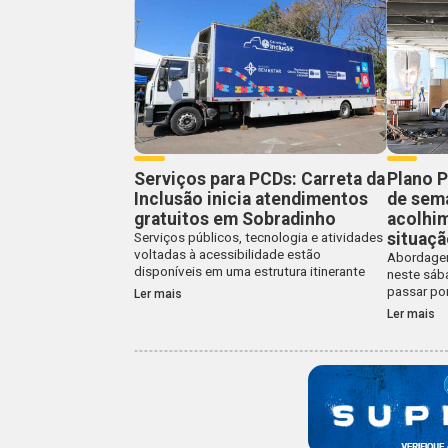
Serviços para PCDs: Carreta da
Plano P
Inclusão inicia atendimentos
de sem
gratuitos em Sobradinho
acolhi
situaçã
Serviços públicos, tecnologia e atividades
voltadas à acessibilidade estão
Abordagem
disponíveis em uma estrutura itinerante
neste sába
passar po
Ler mais
Ler mais