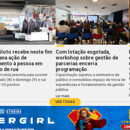
iloto recebe neste fim
Com lotação esgotada,
ana ação de
workshop sobre gestão de
mento à pessoa em
parcerias encerra
o de rua
programação
 está prevista para ocorrer
Capacitação superou a estimativa de
do (8) e domingo (9) e vai
público e consolidou espaço de troca de
r 20 pontos
experiências e fortalecimento da gestão
pública
Ler mais
VER TODAS