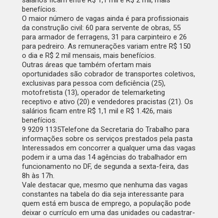
salários ficam entre R$ 1,1 mil e R$ 2 mil, mais
benefícios.
O maior número de vagas ainda é para profissionais
da construção civil: 60 para servente de obras, 55
para armador de ferragens, 31 para carpinteiro e 26
para pedreiro. As remunerações variam entre R$ 150
o dia e R$ 2 mil mensais, mais benefícios.
Outras áreas que também ofertam mais
oportunidades são cobrador de transportes coletivos,
exclusivas para pessoa com deficiência (25),
motofretista (13), operador de telemarketing
receptivo e ativo (20) e vendedores pracistas (21). Os
salários ficam entre R$ 1,1 mil e R$ 1.426, mais
benefícios.
9 9209 1135
Telefone da Secretaria do Trabalho para
informações sobre os serviços prestados pela pasta
Interessados em concorrer a qualquer uma das vagas
podem ir a uma das 14 agências do trabalhador em
funcionamento no DF, de segunda a sexta-feira, das
8h às 17h.
Vale destacar que, mesmo que nenhuma das vagas
constantes na tabela do dia seja interessante para
quem está em busca de emprego, a população pode
deixar o currículo em uma das unidades ou cadastrar-