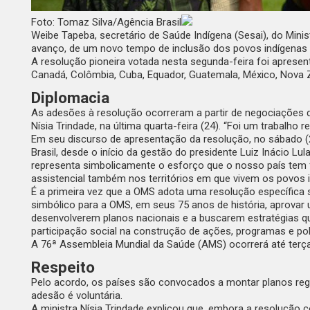
Foto: Tomaz Silva/Agência Brasil
Weibe Tapeba, secretário de Saúde Indígena (Sesai), do Mi
avanço, de um novo tempo de inclusão dos povos indígenas e 
A resolução pioneira votada nesta segunda-feira foi apresent
Canadá, Colômbia, Cuba, Equador, Guatemala, México, Nova Z
Diplomacia
As adesões à resolução ocorreram a partir de negociações 
Nísia Trindade, na última quarta-feira (24). “Foi um trabalho
Em seu discurso de apresentação da resolução
, no sábado 
Brasil, desde o início da gestão do presidente Luiz Inácio L
representa simbolicamente o esforço que o nosso país tem f
assistencial também nos territórios em que vivem os povos i
É a primeira vez que a OMS adota uma resolução específica s
simbólico para a OMS, em seus 75 anos de história, aprovar
desenvolverem planos nacionais e a buscarem estratégias qu
participação social na construção de ações, programas e polí
A 76ª Assembleia Mundial da Saúde (AMS) ocorrerá até terça-
Respeito
Pelo acordo, os países são convocados a montar planos reg
adesão é voluntária.
A ministra Nísia Trindade explicou que, embora a resolução