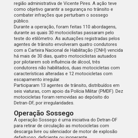
região administrativa de Vicente Pires. A ação teve
como objetivo garantir a segurança no trânsito e
combater infrações que perturbam o sossego
público.
Durante a operação, foram feitas 110 abordagens,
durante as quais 30 motociclistas passaram pelo
teste do etilômetro. As autuações registradas pelos
agentes de trânsito envolveram quatro condutores
com a Carteira Nacional de Habilitação (CNH) vencida
há mais de 30 dias, quatro motociclistas autuados
por pilotarem sob influência de álcool, três
condutores não habilitados, duas motocicletas com
características alteradas e 12 motocicletas com
escapamento irregular.
Participaram 13 agentes de trânsito, distribuídos em
seis viaturas, com apoio da Polícia Militar (PMDF). Dez
motocicletas foram removidas ao depósito do
Detran-DF, por irregularidades.
Operação Sossego
A operação Sossego é uma iniciativa do Detran-DF
para retirar de circulação as motocicletas com
descarga livre ou silenciador de motor de explosão
defeituoso, deficiente ou inoperante.