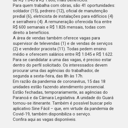
de R$ 1.045 a R$ 1.800, mais benefícios.
Para quem trabalha com obras, são 41 oportunidades:
soldador (15), pedreiro (12), oficial de manutenção
predial (6), eletricista de instalações para edifícios (4)
e serralheiro (4). A remuneração oferecida fica entre
R$ 600 semanais e R$ 1.826 mensais, todas com
direito a benefícios.
A área de vendas também oferece vagas para
supervisor de televendas (1) e de vendas de serviços
(2) e vendedor pracista (11). Todas pedem ensino
médio e oferecem salários entre R$ 1.045 e R$ 1.622.
Para se candidatar a uma das vagas, é preciso estar
dentro do perfil solicitado. Os interessados devem
procurar uma das agências do trabalhador, de
segunda a sexta-feira, das 8h às 17h.
Em razão da pandemia de coronavírus, 15 das 18
unidades estão fazendo atendimento presencial.
Estão fechadas, temporariamente, as agências do
Paranoá e da Câmara Legislativa. A unidade do Guará
tornou-se itinerante. Também é possível buscar pelo
aplicativo Sine Fácil – que, em virtude da pandemia de
Covid-19, também disponibiliza o serviço.
Confira
aqui
as vagas disponíveis.