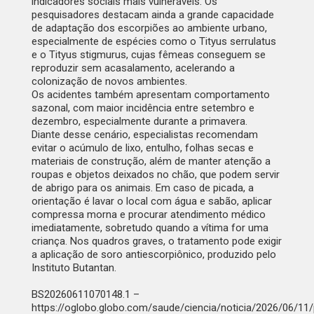
indicadores sociais mais vulneráveis. Os
pesquisadores destacam ainda a grande capacidade
de adaptação dos escorpiões ao ambiente urbano,
especialmente de espécies como o Tityus serrulatus
e o Tityus stigmurus, cujas fêmeas conseguem se
reproduzir sem acasalamento, acelerando a
colonização de novos ambientes.
Os acidentes também apresentam comportamento
sazonal, com maior incidência entre setembro e
dezembro, especialmente durante a primavera.
Diante desse cenário, especialistas recomendam
evitar o acúmulo de lixo, entulho, folhas secas e
materiais de construção, além de manter atenção a
roupas e objetos deixados no chão, que podem servir
de abrigo para os animais. Em caso de picada, a
orientação é lavar o local com água e sabão, aplicar
compressa morna e procurar atendimento médico
imediatamente, sobretudo quando a vítima for uma
criança. Nos quadros graves, o tratamento pode exigir
a aplicação de soro antiescorpiônico, produzido pelo
Instituto Butantan.
BS20260611070148.1 –
https://oglobo.globo.com/saude/ciencia/noticia/2026/06/11