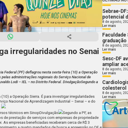
Sebrae-DF:
potencial 
8 de agosto, 20
Ler mais
Faculdade 
graduação
8 de agosto, 20
iga irregularidades no Senai
Ler mais
Sesc-DF av
ampliar ac
8 de agosto, 20
ia Federal (PF) deflagrou nesta sexta-feira (10) a Operação
Ler mais
as pelas administrações regionais do Serviço Nacional de
Cardiologi
uvaldo Lodi – IEL – no Distrito Federal. DivulgaçãoSegundo a
colesterol 
8 de agosto, 20
 (10) a Operação Sierra. É para investigar irregularidades
Ler mais
viço Nacional de Aprendizagem Industrial – Senai – e do
.
Divulgação
Segundo a PF, as
tos de prestação de serviços com empresas de propriedade
lei. As empresas beneficiadas receberam cerca de R$ 3
cumprimento a quatro mandados de busca e apreensão no DF e