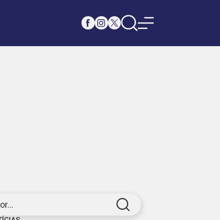
r...
TÍCIAS