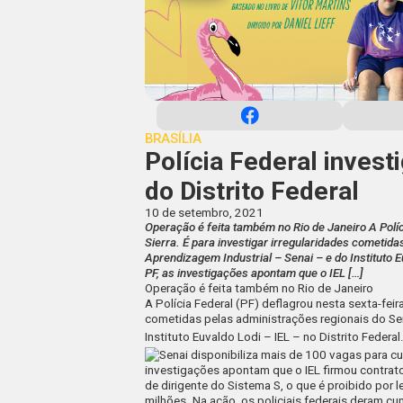
BRASÍLIA
Polícia Federal invest
do Distrito Federal
10 de setembro, 2021
Operação é feita também no Rio de Janeiro A Políc
Sierra. É para investigar irregularidades cometid
Aprendizagem Industrial – Senai – e do Instituto E
PF, as investigações apontam que o IEL […]
Operação é feita também no Rio de Janeiro
A Polícia Federal (PF) deflagrou nesta sexta-feira
cometidas pelas administrações regionais do Ser
Instituto Euvaldo Lodi – IEL – no Distrito Federal
investigações apontam que o IEL firmou contra
de dirigente do Sistema S, o que é proibido por 
milhões. Na ação, os policiais federais deram 