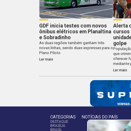
GDF inicia testes com novos
Alerta 
ônibus elétricos em Planaltina
cursos
e Sobradinho
unidade
golpe
As duas regiões também ganham três
novas linhas, sendo duas expressas para o
População
Plano Piloto
que crimi
oferecer 
Ler mais
mediante
Ler mais
CATEGORIAS
NOTÍCIAS DO PAÍS
DESTAQUE
BRASÍLIA
BRASIL