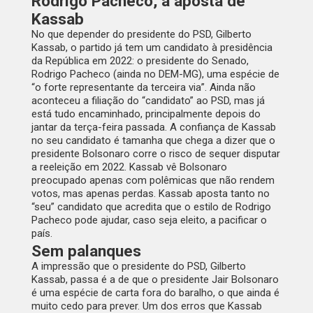
Rodrigo Pacheco, a aposta de
Kassab
No que depender do presidente do PSD, Gilberto
Kassab, o partido já tem um candidato à presidência
da República em 2022: o presidente do Senado,
Rodrigo Pacheco (ainda no DEM-MG), uma espécie de
“o forte representante da terceira via”. Ainda não
aconteceu a filiação do “candidato” ao PSD, mas já
está tudo encaminhado, principalmente depois do
jantar da terça-feira passada. A confiança de Kassab
no seu candidato é tamanha que chega a dizer que o
presidente Bolsonaro corre o risco de sequer disputar
a reeleição em 2022. Kassab vê Bolsonaro
preocupado apenas com polêmicas que não rendem
votos, mas apenas perdas. Kassab aposta tanto no
“seu” candidato que acredita que o estilo de Rodrigo
Pacheco pode ajudar, caso seja eleito, a pacificar o
país.
Sem palanques
A impressão que o presidente do PSD, Gilberto
Kassab, passa é a de que o presidente Jair Bolsonaro
é uma espécie de carta fora do baralho, o que ainda é
muito cedo para prever. Um dos erros que Kassab