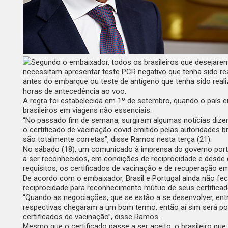
Segundo o embaixador, todos os brasileiros que desejarem
necessitam apresentar teste PCR negativo que tenha sido r
antes do embarque ou teste de antígeno que tenha sido rea
horas de antecedência ao voo.
A regra foi estabelecida em 1º de setembro, quando o país 
brasileiros em viagens não essenciais.
“No passado fim de semana, surgiram algumas notícias dize
o certificado de vacinação covid emitido pelas autoridades br
são totalmente corretas”, disse Ramos nesta terça (21).
No sábado (18), um
comunicado à imprensa
do governo por
a ser reconhecidos, em condições de reciprocidade e desd
requisitos, os certificados de vacinação e de recuperação emi
De acordo com o embaixador, Brasil e Portugal ainda não f
reciprocidade para reconhecimento mútuo de seus certificad
“Quando as negociações, que se estão a se desenvolver, ent
respectivas chegaram a um bom termo, então aí sim será po
certificados de vacinação”, disse Ramos.
Mesmo que o certificado passe a ser aceito, o brasileiro que