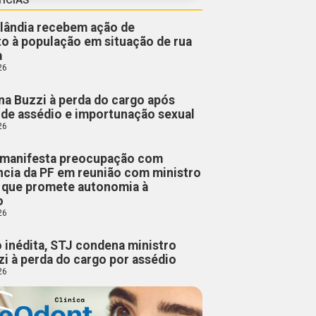
lândia recebem ação de
o à população em situação de rua
a
26
a Buzzi à perda do cargo após
de assédio e importunação sexual
26
manifesta preocupação com
cia da PF em reunião com ministro
, que promete autonomia à
o
26
 inédita, STJ condena ministro
i à perda do cargo por assédio
26