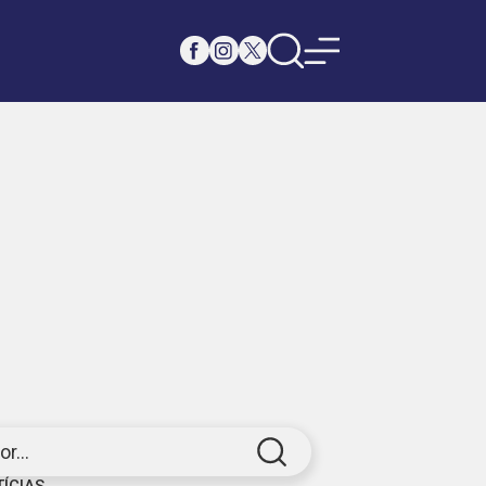
r...
TÍCIAS