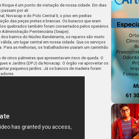
re Roque é um ponto de visitação de nossa cidade. Em dias
 passam por ali
al, Novacap e do Polo Central II, o piso em pedras
osição das peças pretas e brancas. Os buracos que eram
fios quebrados também foram consertados pelos operários
 Administração Penitenciária (Seape).
m dos bairros do Núcleo Bandeirante, os reparos são muito
válida, um lugar central em nossa cidade. Que os serviços
rma. Para as melhorias, os trabalhadores usaram um caminhão
ia de cinco palmeiras que apresentavam risco de queda. O
ques e Jardins (DPJ) da Novacap. O órgão vai aproveitar os
plantar pequenos jardins. Já os bancos de madeira foram
tadores.