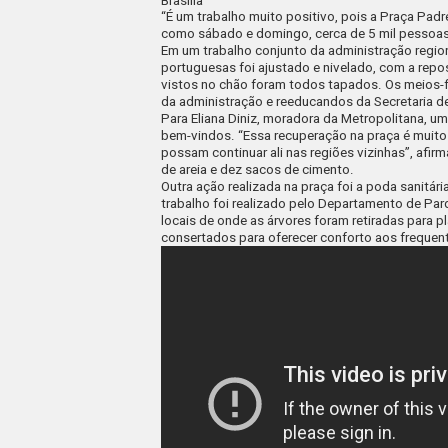
Brasília
“É um trabalho muito positivo, pois a Praça Pad
como sábado e domingo, cerca de 5 mil pessoas
Em um trabalho conjunto da administração region
portuguesas foi ajustado e nivelado, com a rep
vistos no chão foram todos tapados. Os meios-
da administração e reeducandos da Secretaria de
Para Eliana Diniz, moradora da Metropolitana, u
bem-vindos. “Essa recuperação na praça é muito 
possam continuar ali nas regiões vizinhas”, afi
de areia e dez sacos de cimento.
Outra ação realizada na praça foi a poda sanitár
trabalho foi realizado pelo Departamento de Par
locais de onde as árvores foram retiradas para 
consertados para oferecer conforto aos frequen