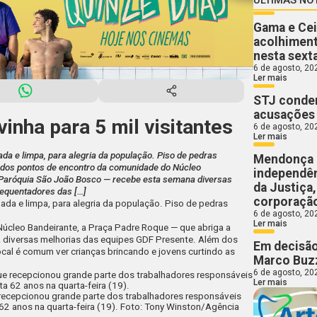
Gama e Cei
acolhiment
nesta sext
6 de agosto, 20
Ler mais
STJ conden
acusações 
inha para 5 mil visitantes
6 de agosto, 20
Ler mais
ada e limpa, para alegria da população. Piso de pedras
Mendonça 
dos pontos de encontro da comunidade do Núcleo
independên
 Paróquia São João Bosco — recebe esta semana diversas
da Justiça
requentadores das […]
corporaçã
mada e limpa, para alegria da população. Piso de pedras
6 de agosto, 20
Ler mais
cleo Bandeirante, a Praça Padre Roque — que abriga a
 diversas melhorias das equipes
GDF Presente
. Além dos
Em decisão
ocal é comum ver crianças brincando e jovens curtindo as
Marco Buzz
6 de agosto, 20
Ler mais
 recepcionou grande parte dos trabalhadores responsáveis
 62 anos na quarta-feira (19). Foto: Tony Winston/Agência