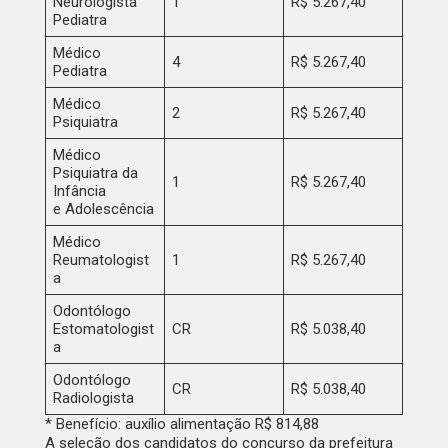
Neurologista
1
R$ 5.267,40
Pediatra
Médico
4
R$ 5.267,40
Pediatra
Médico
2
R$ 5.267,40
Psiquiatra
Médico
Psiquiatra da
1
R$ 5.267,40
Infância
e Adolescência
Médico
Reumatologist
1
R$ 5.267,40
a
Odontólogo
Estomatologist
CR
R$ 5.038,40
a
Odontólogo
CR
R$ 5.038,40
Radiologista
* Benefício: auxílio alimentação R$ 814,88
A seleção dos candidatos do concurso da prefeitura