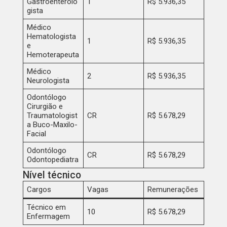
Gastroenterolo
1
R$ 5.936,35
gista
Médico
Hematologista
1
R$ 5.936,35
e
Hemoterapeuta
Médico
2
R$ 5.936,35
Neurologista
Odontólogo
Cirurgião e
Traumatologist
CR
R$ 5.678,29
a Buco-Maxilo-
Facial
Odontólogo
CR
R$ 5.678,29
Odontopediatra
Nível técnico
Cargos
Vagas
Remunerações
Técnico em
10
R$ 5.678,29
Enfermagem