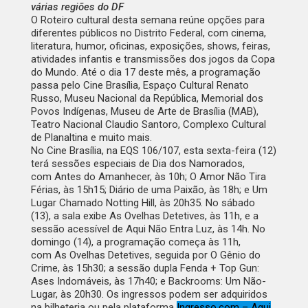
várias regiões do DF
O Roteiro cultural desta semana reúne opções para
diferentes públicos no Distrito Federal, com cinema,
literatura, humor, oficinas, exposições, shows, feiras,
atividades infantis e transmissões dos jogos da Copa
do Mundo. Até o dia 17 deste mês, a programação
passa pelo Cine Brasília, Espaço Cultural Renato
Russo, Museu Nacional da República, Memorial dos
Povos Indígenas, Museu de Arte de Brasília (MAB),
Teatro Nacional Claudio Santoro, Complexo Cultural
de Planaltina e muito mais.
No Cine Brasília, na EQS 106/107, esta sexta-feira (12)
terá sessões especiais de Dia dos Namorados,
com
Antes do Amanhecer
, às 10h;
O Amor Não Tira
Férias
, às 15h15;
Diário de uma Paixão
, às 18h; e
Um
Lugar Chamado Notting Hill
, às 20h35. No sábado
(13), a sala exibe
As Ovelhas Detetives
, às 11h, e a
sessão acessível de
Aqui Não Entra Luz
, às 14h. No
domingo (14), a programação começa às 11h,
com
As Ovelhas Detetives
, seguida por
O Gênio do
Crime
, às 15h30; a sessão dupla
Fenda + Top Gun:
Ases Indomáveis
, às 17h40; e
Backrooms: Um Não-
Lugar
, às 20h30. Os ingressos podem ser adquiridos
na bilheteria ou pela plataforma
Ingresso.com – Aqui