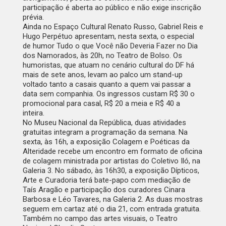
participação é aberta ao público e não exige inscrição
prévia.
Ainda no Espaço Cultural Renato Russo, Gabriel Reis e
Hugo Perpétuo apresentam, nesta sexta, o especial
de humor
Tudo o que Você não Deveria Fazer no Dia
dos Namorados
, às 20h, no Teatro de Bolso. Os
humoristas, que atuam no cenário cultural do DF há
mais de sete anos, levam ao palco um stand-up
voltado tanto a casais quanto a quem vai passar a
data sem companhia. Os ingressos custam R$ 30 o
promocional para casal, R$ 20 a meia e R$ 40 a
inteira.
No Museu Nacional da República, duas atividades
gratuitas integram a programação da semana. Na
sexta, às 16h, a exposição
Colagem e Poéticas da
Alteridade
recebe um encontro em formato de oficina
de colagem ministrada por artistas do Coletivo Iló, na
Galeria 3. No sábado, às 16h30, a exposição
Dípticos,
Arte e Curadoria
terá bate-papo com mediação de
Taís Aragão e participação dos curadores Cinara
Barbosa e Léo Tavares, na Galeria 2. As duas mostras
seguem em cartaz até o dia 21, com entrada gratuita.
Também no campo das artes visuais, o Teatro