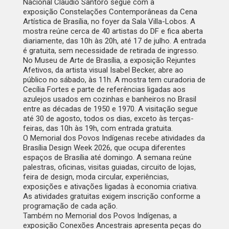
Nacional Claudio Santoro segue com a
exposição
Constelações Contemporâneas da Cena
Artística de Brasília
, no foyer da Sala Villa-Lobos. A
mostra reúne cerca de 40 artistas do DF e fica aberta
diariamente, das 10h às 20h, até 17 de julho. A entrada
é gratuita, sem necessidade de retirada de ingresso.
No Museu de Arte de Brasília, a exposição
Rejuntes
Afetivos
, da artista visual Isabel Becker, abre ao
público no sábado, às 11h. A mostra tem curadoria de
Cecília Fortes e parte de referências ligadas aos
azulejos usados em cozinhas e banheiros no Brasil
entre as décadas de 1950 e 1970. A visitação segue
até 30 de agosto, todos os dias, exceto às terças-
feiras, das 10h às 19h, com entrada gratuita.
O Memorial dos Povos Indígenas recebe atividades da
Brasília Design Week 2026, que ocupa diferentes
espaços de Brasília até domingo. A semana reúne
palestras, oficinas, visitas guiadas, circuito de lojas,
feira de design, moda circular, experiências,
exposições e ativações ligadas à economia criativa.
As atividades gratuitas exigem inscrição conforme a
programação de cada ação.
Também no Memorial dos Povos Indígenas, a
exposição
Conexões Ancestrais
apresenta peças do