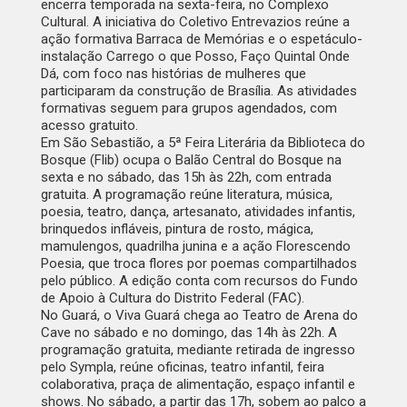
encerra temporada na sexta-feira, no Complexo
Cultural. A iniciativa do Coletivo Entrevazios reúne a
ação formativa
Barraca de Memórias
e o espetáculo-
instalação
Carrego o que Posso, Faço Quintal Onde
Dá
, com foco nas histórias de mulheres que
participaram da construção de Brasília. As atividades
formativas seguem para grupos agendados, com
acesso gratuito.
Em São Sebastião, a 5ª Feira Literária da Biblioteca do
Bosque (Flib) ocupa o Balão Central do Bosque na
sexta e no sábado, das 15h às 22h, com entrada
gratuita. A programação reúne literatura, música,
poesia, teatro, dança, artesanato, atividades infantis,
brinquedos infláveis, pintura de rosto, mágica,
mamulengos, quadrilha junina e a ação Florescendo
Poesia, que troca flores por poemas compartilhados
pelo público. A edição conta com recursos do Fundo
de Apoio à Cultura do Distrito Federal (FAC).
No Guará, o
Viva Guará
chega ao Teatro de Arena do
Cave no sábado e no domingo, das 14h às 22h. A
programação gratuita, mediante retirada de ingresso
pelo Sympla, reúne oficinas, teatro infantil, feira
colaborativa, praça de alimentação, espaço infantil e
shows. No sábado, a partir das 17h, sobem ao palco a