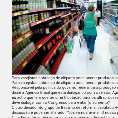
Para varejistas cobrança de alíquota pode onerar produtos i
Para varejistas cobrança de alíquota pode onerar produtos i
Responsável pela política do governo federal para produção d
disse à
Agência Brasil
que está dialogando com o relator, Ag
eu acho que tem que ter uma tributação para os ultraproces
deve dialogar com o Congresso para evitar (o aumento)”.
O coordenador do grupo de trabalho de reforma, deputado R
discussão e pode ser alterado. “Nós vamos avaliar. O noss
O parlamentar acrescentou que o mecanismo de
cashback
,