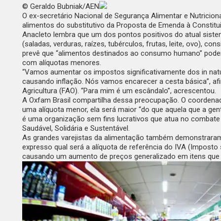
© Geraldo Bubniak/AEN
O ex-secretário Nacional de Segurança Alimentar e Nutricio
alimentos do substitutivo da Proposta de Emenda à Constitu
Anacleto lembra que um dos pontos positivos do atual sistema 
(saladas, verduras, raízes, tubérculos, frutas, leite, ovo), 
prevê que “alimentos destinados ao consumo humano” podem t
com alíquotas menores.
“Vamos aumentar os impostos significativamente dos
in nat
causando inflação. Nós vamos encarecer a cesta básica”, af
Agricultura (FAO). “Para mim é um escândalo”, acrescentou.
A Oxfam Brasil compartilha dessa preocupação. O coordenado
uma alíquota menor, ela será maior “do que aquela que a gen
é uma organização sem fins lucrativos que atua no combate
Saudável, Solidária e Sustentável
.
As grandes varejistas da alimentação também demonstraram
expresso qual será a alíquota de referência do IVA (Imposto
causando um aumento de preços generalizado em itens que