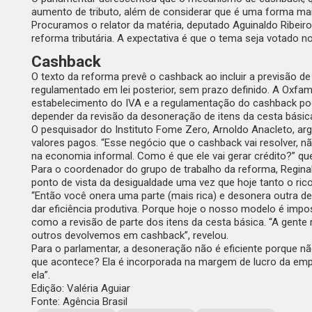
aumento de tributo, além de considerar que é uma forma mai
Procuramos o relator da matéria, deputado Aguinaldo Ribeir
reforma tributária. A expectativa é que o tema seja votado 
Cashback
O texto da reforma prevê o
cashback
ao incluir a previsão de
regulamentado em lei posterior, sem prazo definido. A Oxfam
estabelecimento do IVA e a regulamentação do
cashback
pod
depender da revisão da desoneração de itens da cesta básica
O pesquisador do Instituto Fome Zero, Arnoldo Anacleto, arg
valores pagos. “Esse negócio que o
cashback
vai resolver, n
na economia informal. Como é que ele vai gerar crédito?” que
Para o coordenador do grupo de trabalho da reforma, Reginal
ponto de vista da desigualdade uma vez que hoje tanto o r
“Então você onera uma parte (mais rica) e desonera outra d
dar eficiência produtiva. Porque hoje o nosso modelo é impo
como a revisão de parte dos itens da cesta básica. “A gente
outros devolvemos em
cashback
”, revelou.
Para o parlamentar, a desoneração não é eficiente porque não
que acontece? Ela é incorporada na margem de lucro da emp
ela”.
Edição: Valéria Aguiar
Fonte: Agência Brasil