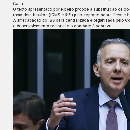
Casa.
O texto apresentado por Ribeiro propõe a substituição de doi
mais dois tributos (ICMS e ISS) pelo Imposto sobre Bens e Ser
A arrecadação do IBS será centralizada e
organizada pelo Co
o desenvolvimento regional e o combate à pobreza.