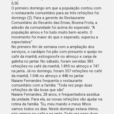
0,50.
O primeiro domingo em que a população contou com
o restaurante comunitário para as três refeições foi
domingo (2). Para a gerente do Restaurante
Comunitário do Recanto das Emas, Brunna Frota, a
adesão da comunidade foi acima do esperado: “A
população amou e foi tudo muito bem-aceito. O
movimento foi maior do que o esperado, superou a
expectativa.”
No primeiro fim de semana com a ampliação dos
serviços, o cardápio foi pão com presunto e queijo no
café da manhã, estrogonofe no almoço e canja de
galinha no jantar. No sábado, foram servidas 385
refeições no café da manhã, 1.895 no almoço e 747
na janta. Já no domingo, foram 357 refeições no café
da manhã, 1.046 no almoço e 448 no jantar.
Naiane Fernandes frequenta o restaurante
comunitário com a família: “Toda vez pego duas
refeições de tão boas que são”
Naiane Fernandes, 28 anos, é frequentadora assídua
da unidade. Para ela, as novas refeições vão ajudar na
rotina da família. “Eu, meu marido e meus filhos
vamos todos os dias. Neste domingo estava ótimo,
nós viemos no café e na janta. Toda vez pego duas