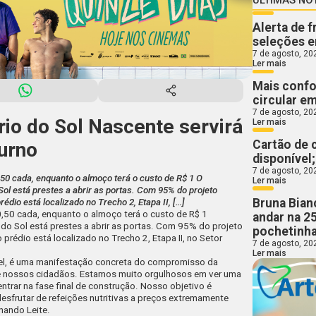
Alerta de 
seleções e
7 de agosto, 20
Ler mais
Mais confo
circular e
7 de agosto, 20
io do Sol Nascente servirá
Ler mais
Cartão de 
turno
disponível
7 de agosto, 20
,50 cada, enquanto o almoço terá o custo de R$ 1 O
Ler mais
ol está prestes a abrir as portas. Com 95% do projeto
Bruna Bian
édio está localizado no Trecho 2, Etapa II, […]
0,50 cada, enquanto o almoço terá o custo de R$ 1
andar na 2
do Sol está prestes a abrir as portas. Com 95% do projeto
pochetinha
prédio está localizado no Trecho 2, Etapa II, no Setor
7 de agosto, 20
Ler mais
ável, é uma manifestação concreta do compromisso da
e nossos cidadãos. Estamos muito orgulhosos em ver uma
entrar na fase final de construção. Nosso objetivo é
esfrutar de refeições nutritivas a preços extremamente
nando Leite.