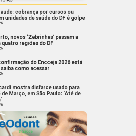
fraude: cobrança por cursos ou
m unidades de saúde do DF é golpe
26
rto, novos ‘Zebrinhas’ passam a
m quatro regiões do DF
26
confirmação do Encceja 2026 está
; saiba como acessar
26
cardi mostra disfarce usado para
5 de Março, em São Paulo: ‘Até de
’
26