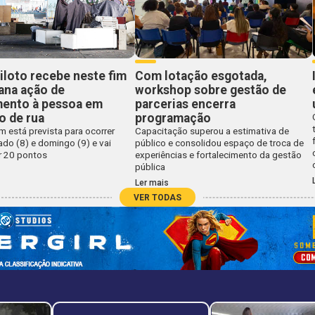
iloto recebe neste fim
Com lotação esgotada,
ana ação de
workshop sobre gestão de
mento à pessoa em
parcerias encerra
o de rua
programação
 está prevista para ocorrer
Capacitação superou a estimativa de
do (8) e domingo (9) e vai
público e consolidou espaço de troca de
r 20 pontos
experiências e fortalecimento da gestão
pública
Ler mais
VER TODAS