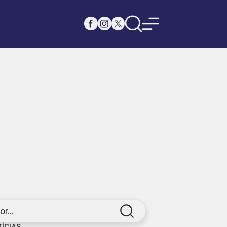
r...
TÍCIAS