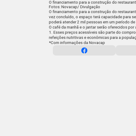
O financiamento para a construção do restaurante
Fotos: Novacap/ Divulgação
O financiamento para a construção do restauran
vez concluído, o espaço terá capacidade para ser
poderá atender 2 mil pessoas em um período de t
O café da manhã e o jantar serão oferecidos por
1. Esses preços acessíveis são parte do compro
refeições nutritivas e econômicas para a popula
*Com informações da Novacap