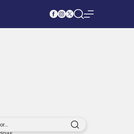
r...
TÍCIAS