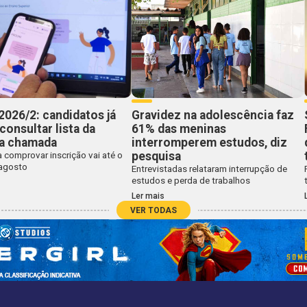
2026/2: candidatos já
Gravidez na adolescência faz
onsultar lista da
61% das meninas
a chamada
interromperem estudos, diz
pesquisa
 comprovar inscrição vai até o
 agosto
Entrevistadas relataram interrupção de
estudos e perda de trabalhos
Ler mais
VER TODAS