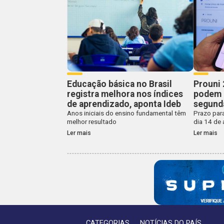
Educação básica no Brasil
Prouni 
registra melhora nos índices
podem c
de aprendizado, aponta Ideb
segund
Anos iniciais do ensino fundamental têm
Prazo para
melhor resultado
dia 14 de
Ler mais
Ler mais
CATEGORIAS
NOTÍCIAS DO PAÍS