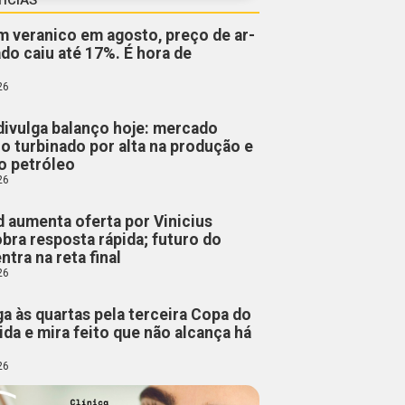
veranico em agosto, preço de ar-
do caiu até 17%. É hora de
26
divulga balanço hoje: mercado
ro turbinado por alta na produção e
o petróleo
26
d aumenta oferta por Vinicius
obra resposta rápida; futuro do
ntra na reta final
26
a às quartas pela terceira Copa do
ida e mira feito que não alcança há
26