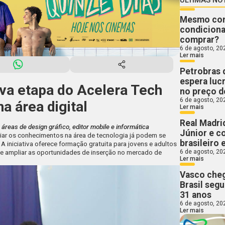
Mesmo com 
condiciona
comprar?
6 de agosto, 20
Ler mais
Petrobras 
espera luc
a etapa do Acelera Tech
no preço d
6 de agosto, 20
a área digital
Ler mais
Real Madri
áreas de design gráfico, editor mobile e informática
Júnior e c
r os conhecimentos na área de tecnologia já podem se
brasileiro e
 A iniciativa oferece formação gratuita para jovens e adultos
6 de agosto, 20
e ampliar as oportunidades de inserção no mercado de
Ler mais
Vasco cheg
Brasil segu
31 anos
6 de agosto, 20
Ler mais