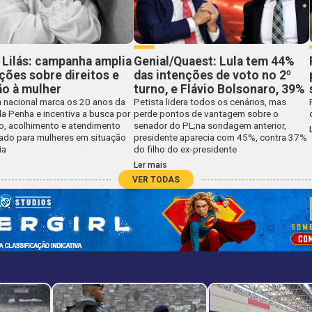
Lilás: campanha amplia
Genial/Quaest: Lula tem 44%
ções sobre direitos e
das intenções de voto no 2º
ão à mulher
turno, e Flávio Bolsonaro, 39%
nacional marca os 20 anos da
Petista lidera todos os cenários, mas
da Penha e incentiva a busca por
perde pontos de vantagem sobre o
o, acolhimento e atendimento
senador do PL;na sondagem anterior,
zado para mulheres em situação
presidente aparecia com 45%, contra 37%
ia
do filho do ex-presidente
Ler mais
VER TODAS