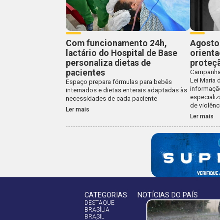
Com funcionamento 24h,
Agosto 
lactário do Hospital de Base
orienta
personaliza dietas de
proteç
pacientes
Campanha 
Lei Maria 
Espaço prepara fórmulas para bebês
informaçã
internados e dietas enterais adaptadas às
especiali
necessidades de cada paciente
de violênc
Ler mais
Ler mais
CATEGORIAS
NOTÍCIAS DO PAÍS
DESTAQUE
BRASÍLIA
BRASIL