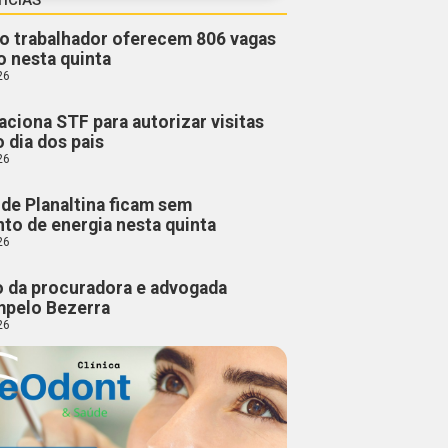
o trabalhador oferecem 806 vagas
 nesta quinta
26
aciona STF para autorizar visitas
o dia dos pais
26
de Planaltina ficam sem
to de energia nesta quinta
26
o da procuradora e advogada
mpelo Bezerra
26