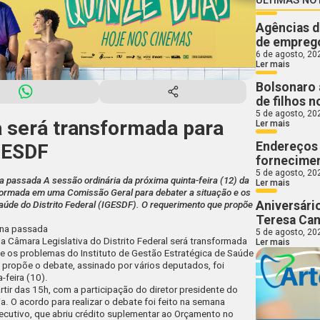
Agências d
de emprego
6 de agosto, 20
Ler mais
Bolsonaro 
de filhos n
5 de agosto, 20
a será transformada para
Ler mais
Endereços 
IGESDF
fornecimen
5 de agosto, 20
na passada A sessão ordinária da próxima quinta-feira (12) da
Ler mais
sformada em uma Comissão Geral para debater a situação e os
Aniversári
Saúde do Distrito Federal (IGESDF). O requerimento que propõe
Teresa Ca
mana passada
5 de agosto, 20
da Câmara Legislativa do Distrito Federal será transformada
Ler mais
e os problemas do Instituto de Gestão Estratégica de Saúde
e propõe o debate, assinado por vários deputados, foi
-feira (10).
tir das 15h, com a participação do diretor presidente do
ia. O acordo para realizar o debate foi feito na semana
ecutivo, que abriu crédito suplementar ao Orçamento no