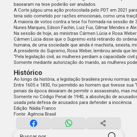
basearam na tese poderão ser anulados.
A Corte julgou uma ação protocolada pelo PDT em 2021 par
teria sido cometido por razões emocionais, como uma traiçã
A
maioria de votos
contra a tese foi formada na sessão de 3
Nunes Marques, Edson Fachin, Luiz Fux, Gilmar Mendes e Al
Na sessão de hoje, as ministras Cármen Lúcia e Rosa Weber 
Cármen Lúcia disse que o Supremo está retirando do ordena
humana, de uma sociedade que ainda é machista, sexista, mi
A presidente do Supremo, Rosa Weber, lembrou ainda que leis 
“Pela legislação civil, as mulheres perdiam a capacidade civ
Somente mediante autorização do marido, as mulheres poderia
Histórico
Ao longo da história, a legislação brasileira previu normas q
Entre 1605 e 1830, foi permitido ao homem que tivesse sua “
penais da época deixaram de permitir o assassinato, mas ma
Somente no Código Penal de 1940, a absolvição de acusados 
usada pela defesa de acusados para defender a inocência.
Edição: Nádia Franco
Fonte: Agência Brasil
Buscar por...