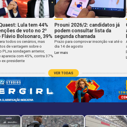
Quaest: Lula tem 44%
Prouni 2026/2: candidatos já
enções de voto no 2º
podem consultar lista da
e Flávio Bolsonaro, 39%
segunda chamada
dera todos os cenários, mas
Prazo para comprovar inscrição vai até o
tos de vantagem sobre o
dia 14 de agosto
o PL;na sondagem anterior,
Ler mais
e aparecia com 45%, contra 37%
o ex-presidente
VER TODAS