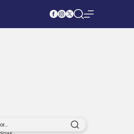
r...
TÍCIAS