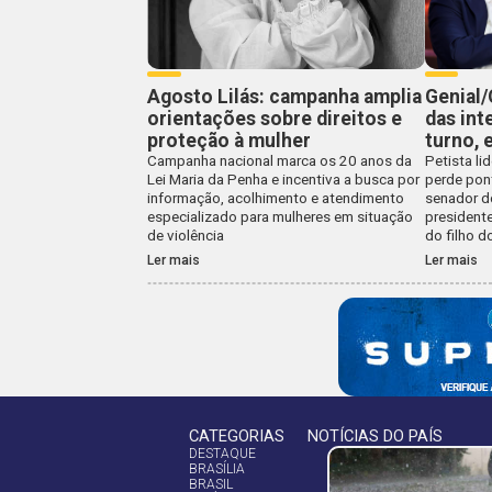
Agosto Lilás: campanha amplia
Genial/
orientações sobre direitos e
das int
proteção à mulher
turno, 
Campanha nacional marca os 20 anos da
Petista li
Lei Maria da Penha e incentiva a busca por
perde pon
informação, acolhimento e atendimento
senador d
especializado para mulheres em situação
president
de violência
do filho d
Ler mais
Ler mais
CATEGORIAS
NOTÍCIAS DO PAÍS
DESTAQUE
BRASÍLIA
BRASIL