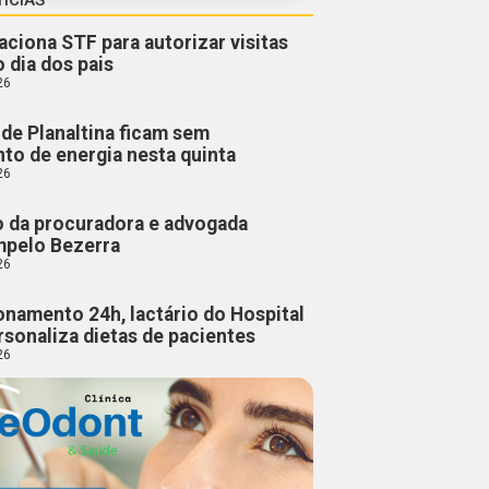
aciona STF para autorizar visitas
o dia dos pais
26
de Planaltina ficam sem
to de energia nesta quinta
26
o da procuradora e advogada
mpelo Bezerra
26
namento 24h, lactário do Hospital
rsonaliza dietas de pacientes
26