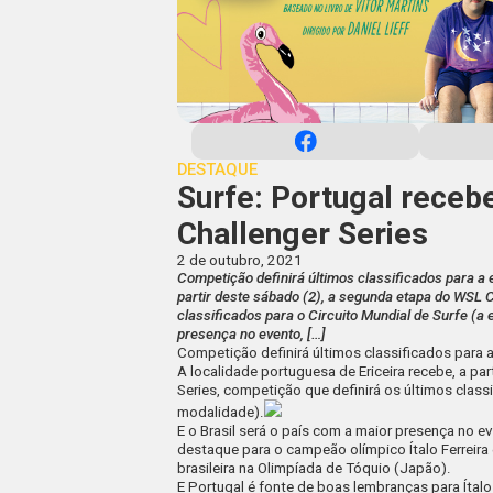
DESTAQUE
Surfe: Portugal rece
Challenger Series
2 de outubro, 2021
Competição definirá últimos classificados para a e
partir deste sábado (2), a segunda etapa do WSL C
classificados para o Circuito Mundial de Surfe (a 
presença no evento, […]
Competição definirá últimos classificados para a 
A localidade portuguesa de Ericeira recebe, a pa
Series, competição que definirá os últimos classi
modalidade).
E o Brasil será o país com a maior presença no e
destaque para o campeão olímpico Ítalo Ferreira
brasileira na Olimpíada de Tóquio (Japão).
E Portugal é fonte de boas lembranças para Ítalo