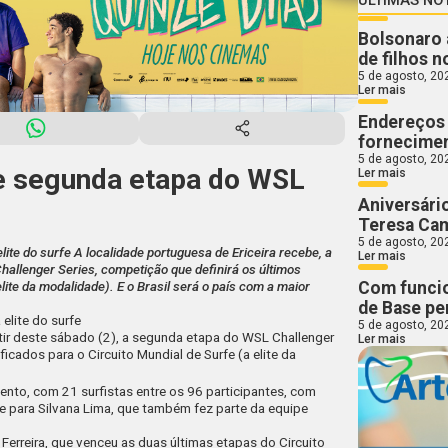
Bolsonaro 
de filhos n
5 de agosto, 20
Ler mais
Endereços 
fornecimen
5 de agosto, 20
be segunda etapa do WSL
Ler mais
Aniversári
Teresa Ca
5 de agosto, 20
lite do surfe A localidade portuguesa de Ericeira recebe, a
Ler mais
hallenger Series, competição que definirá os últimos
Com funcio
elite da modalidade). E o Brasil será o país com a maior
de Base pe
elite do surfe
5 de agosto, 20
rtir deste sábado (2), a segunda etapa do WSL Challenger
Ler mais
ficados para o Circuito Mundial de Surfe (a elite da
vento, com 21 surfistas entre os 96 participantes, com
 e para Silvana Lima, que também fez parte da equipe
 Ferreira, que venceu as duas últimas etapas do Circuito