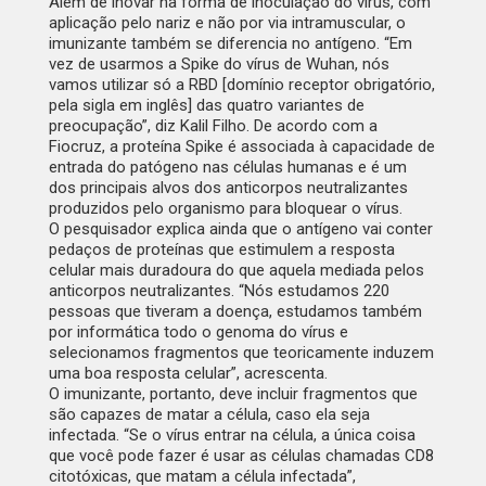
Além de inovar na forma de inoculação do vírus, com
aplicação pelo nariz e não por via intramuscular, o
imunizante também se diferencia no antígeno. “Em
vez de usarmos a Spike do vírus de Wuhan, nós
vamos utilizar só a RBD [domínio receptor obrigatório,
pela sigla em inglês] das quatro variantes de
preocupação”, diz Kalil Filho. De acordo com a
Fiocruz, a proteína Spike é associada à capacidade de
entrada do patógeno nas células humanas e é um
dos principais alvos dos anticorpos neutralizantes
produzidos pelo organismo para bloquear o vírus.
O pesquisador explica ainda que o antígeno vai conter
pedaços de proteínas que estimulem a resposta
celular mais duradoura do que aquela mediada pelos
anticorpos neutralizantes. “Nós estudamos 220
pessoas que tiveram a doença, estudamos também
por informática todo o genoma do vírus e
selecionamos fragmentos que teoricamente induzem
uma boa resposta celular”, acrescenta.
O imunizante, portanto, deve incluir fragmentos que
são capazes de matar a célula, caso ela seja
infectada. “Se o vírus entrar na célula, a única coisa
que você pode fazer é usar as células chamadas CD8
citotóxicas, que matam a célula infectada”,