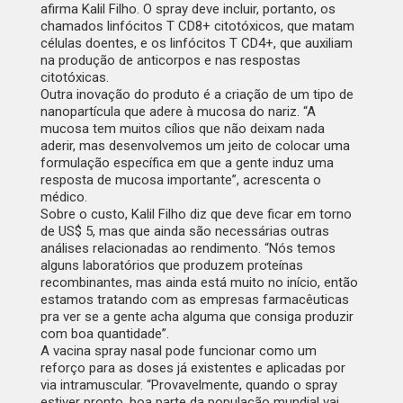
afirma Kalil Filho. O spray deve incluir, portanto, os
chamados linfócitos T CD8+ citotóxicos, que matam
células doentes, e os linfócitos T CD4+, que auxiliam
na produção de anticorpos e nas respostas
citotóxicas.
Outra inovação do produto é a criação de um tipo de
nanopartícula que adere à mucosa do nariz. “A
mucosa tem muitos cílios que não deixam nada
aderir, mas desenvolvemos um jeito de colocar uma
formulação específica em que a gente induz uma
resposta de mucosa importante”, acrescenta o
médico.
Sobre o custo, Kalil Filho diz que deve ficar em torno
de US$ 5, mas que ainda são necessárias outras
análises relacionadas ao rendimento. “Nós temos
alguns laboratórios que produzem proteínas
recombinantes, mas ainda está muito no início, então
estamos tratando com as empresas farmacêuticas
pra ver se a gente acha alguma que consiga produzir
com boa quantidade”.
A vacina spray nasal pode funcionar como um
reforço para as doses já existentes e aplicadas por
via intramuscular. “Provavelmente, quando o spray
estiver pronto, boa parte da população mundial vai