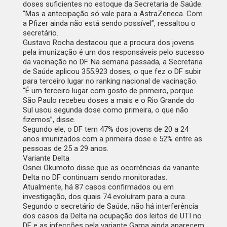
doses suficientes no estoque da Secretaria de Saúde.
“Mas a antecipação só vale para a AstraZeneca. Com
a Pfizer ainda não está sendo possível”, ressaltou o
secretário.
Gustavo Rocha destacou que a procura dos jovens
pela imunização é um dos responsáveis pelo sucesso
da vacinação no DF. Na semana passada, a Secretaria
de Saúde aplicou 355.923 doses, o que fez o DF subir
para terceiro lugar no ranking nacional de vacinação.
“É um terceiro lugar com gosto de primeiro, porque
São Paulo recebeu doses a mais e o Rio Grande do
Sul usou segunda dose como primeira, o que não
fizemos”, disse.
Segundo ele, o DF tem 47% dos jovens de 20 a 24
anos imunizados com a primeira dose e 52% entre as
pessoas de 25 a 29 anos.
Variante Delta
Osnei Okumoto disse que as ocorrências da variante
Delta no DF continuam sendo monitoradas.
Atualmente, há 87 casos confirmados ou em
investigação, dos quais 74 evoluíram para a cura.
Segundo o secretário de Saúde, não há interferência
dos casos da Delta na ocupação dos leitos de UTI no
DF e as infecções pela variante Gama ainda aparecem