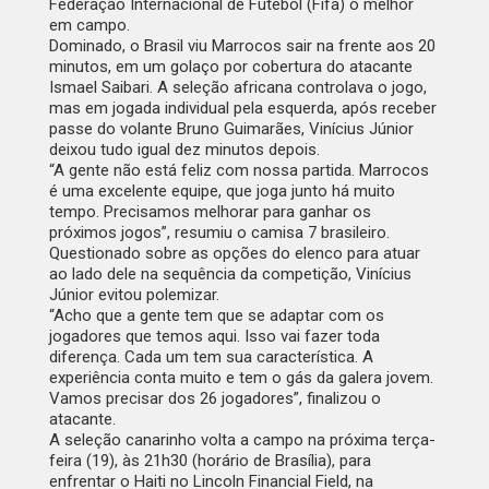
Federação Internacional de Futebol (Fifa) o melhor
em campo.
Dominado, o Brasil viu Marrocos sair na frente aos 20
minutos, em um golaço por cobertura do atacante
Ismael Saibari. A seleção africana controlava o jogo,
mas em jogada individual pela esquerda, após receber
passe do volante Bruno Guimarães, Vinícius Júnior
deixou tudo igual dez minutos depois.
“A gente não está feliz com nossa partida. Marrocos
é uma excelente equipe, que joga junto há muito
tempo. Precisamos melhorar para ganhar os
próximos jogos”, resumiu o camisa 7 brasileiro.
Questionado sobre as opções do elenco para atuar
ao lado dele na sequência da competição, Vinícius
Júnior evitou polemizar.
“Acho que a gente tem que se adaptar com os
jogadores que temos aqui. Isso vai fazer toda
diferença. Cada um tem sua característica. A
experiência conta muito e tem o gás da galera jovem.
Vamos precisar dos 26 jogadores”, finalizou o
atacante.
A seleção canarinho volta a campo na próxima terça-
feira (19), às 21h30 (horário de Brasília), para
enfrentar o Haiti no Lincoln Financial Field, na