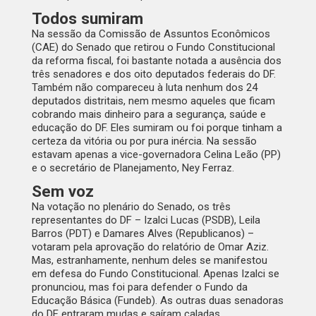
Todos sumiram
Na sessão da Comissão de Assuntos Econômicos
(CAE) do Senado que retirou o Fundo Constitucional
da reforma fiscal, foi bastante notada a ausência dos
três senadores e dos oito deputados federais do DF.
Também não compareceu à luta nenhum dos 24
deputados distritais, nem mesmo aqueles que ficam
cobrando mais dinheiro para a segurança, saúde e
educação do DF. Eles sumiram ou foi porque tinham a
certeza da vitória ou por pura inércia. Na sessão
estavam apenas a vice-governadora Celina Leão (PP)
e o secretário de Planejamento, Ney Ferraz.
Sem voz
Na votação no plenário do Senado, os três
representantes do DF – Izalci Lucas (PSDB), Leila
Barros (PDT) e Damares Alves (Republicanos) –
votaram pela aprovação do relatório de Omar Aziz.
Mas, estranhamente, nenhum deles se manifestou
em defesa do Fundo Constitucional. Apenas Izalci se
pronunciou, mas foi para defender o Fundo da
Educação Básica (Fundeb). As outras duas senadoras
do DF entraram mudas e saíram caladas.