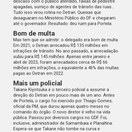
descaso com o público atendido, faixas de pedestre
apagadas, sumiço de agentes de trânsito das ruas…
Tudo isso virou rotina no Detran. Queixas que
desaguaram no Ministério Público do DF e chegaram
até o governador. Resultado: deu ruim para Portela.
Bom de multa
Mas tem que se admitir: o delegado era bom de multa.
Em 2021, o Detran arrecadou R$ 135 milhões em
infrações de trânsito. No ano passado, a arrecadação
subiu para R$ 145 milhões. Apenas entre janeiro e
abril de 2023, foram arrecadados cerca de R$ 66
milhões em infrações, o equivalente a 46% das multas
pagas ao Detran em 2022.
Mais um policial
Takane Kiyotsuka é o terceiro policial a assumir a
direção do Detran em pouco mais de um ano. Antes
de Portela, o cargo foi exercido por Thiago Gomes,
oficial da PM, que durou apenas quatro meses no
comando do órgão. O novo diretor é velho na vida
pública. Passou por diversos cargos no GDF. Foi,
inclusive, administrador de Samambaia e Planaltina.
Espera-se que Takane não tombe na curva e