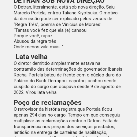
DETRAN SOB NOVA DIREÇÃO
O Detran, literalmente, está sob nova direção. Saiu
Marcelo Portela, entrou
Takane Kiyotsuka. O motivo
da demissão pode ser explicado pelos versos de
“Regra Três”, poema de Vinícius de Moraes:
“
Tantas você fez que ela (e) cansou
Porque você, rapaz
Abusou da regra três
Onde menos vale mais…”
Lata velha
O diretor demitido simplesmente estava na
contramão das determinações do governador Ibaneis
Rocha. Portela bateu de frente com o núcleo duro do
Palácio do Buriti. Derrapou, capotou, acabou sendo
cuspido do cargo que ocupava desde 9 de agosto de
2022. Virou lata velha.
Poço de reclamações
O retrovisor da história registra que Portela ficou
apenas 294 dias no cargo. Tempo em que conseguiu
multiplicar as reclamações contra o Detran. Falta de
transparência nos preços dos serviços prestados,
lentidão na entrega de carteiras de habilitação,