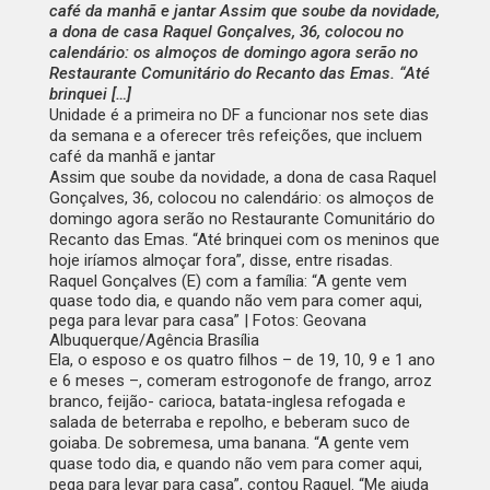
café da manhã e jantar Assim que soube da novidade,
a dona de casa Raquel Gonçalves, 36, colocou no
calendário: os almoços de domingo agora serão no
Restaurante Comunitário do Recanto das Emas. “Até
brinquei […]
Unidade é a primeira no DF a funcionar nos sete dias
da semana e a oferecer três refeições, que incluem
café da manhã e jantar
Assim que soube da novidade, a dona de casa Raquel
Gonçalves, 36, colocou no calendário: os almoços de
domingo agora serão no Restaurante Comunitário do
Recanto das Emas. “Até brinquei com os meninos que
hoje iríamos almoçar fora”, disse, entre risadas.
Raquel Gonçalves (E) com a família: “A gente vem
quase todo dia, e quando não vem para comer aqui,
pega para levar para casa” | Fotos: Geovana
Albuquerque/Agência Brasília
Ela, o esposo e os quatro filhos – de 19, 10, 9 e 1 ano
e 6 meses –, comeram estrogonofe de frango, arroz
branco, feijão- carioca, batata-inglesa refogada e
salada de beterraba e repolho, e beberam suco de
goiaba. De sobremesa, uma banana. “A gente vem
quase todo dia, e quando não vem para comer aqui,
pega para levar para casa”, contou Raquel. “Me ajuda