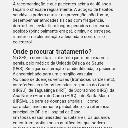
A recomendação é que pacientes acima de 40 anos
façam o checape regularmente. A adoção de hábitos
saudáveis podem auxiliar na prevenção: não fumar,
desempenhar atividades físicas com frequência,
dormir bem, evitar ficar longos períodos na mesma
posição (principalmente em pé), diminuir o estresse,
manter uma alimentação adequada e controlar o
colesterol.
Onde procurar tratamento?
Na SES, a consulta inicial é feita junto aos exames
gerais, pelo médico da Unidade Básica de Saúde
(UBS). Se alguma alteração for identificada, o paciente
é encaminhado para um cirurgião vascular.
No caso de doenças venosas (trombose, varizes etc),
as referências são os hospitais regionais do Guará
(HRGU), de Taguatinga (HRT), de Sobradinho (HRS), da
Asa Norte (Hran), do Gama (HRG) e de Santa Maria
(HRSM). Já para as doenças arteriais – como
carótidas, aneurismas e pé diabético -, a referência
principal do DF é o Hospital de Base.
Em todas essas unidades hospitalares, os usuários
encontram profissionais qualificados que podem