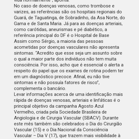
vida normalmente”, aponta.
No caso de doenças venosas, como trombose e
varizes, as referências são os hospitais regionais do
Guará, de Taguatinga, de Sobradinho, da Asa Norte, do
Gama e de Santa Maria. Já para as doenças arteriais,
como carótidas, aneurismas e pé diabético, a
referência principal do DF é o Hospital de Base
Assim como Sérgio, a maioria das pessoas
acometidas por doenças vasculares não apresenta
sintomas. “Acredito que esse seja um assunto sobre
o qual a maior parte dos indivíduos não tem muita
consciência. Por isso, acho que é essencial o alerta a
respeito do papel que os exames de rotina podem ter
em um diagnóstico precoce. Afinal, eu não tive
sintomas e não possuía fatores de risco”,
complementa o bancário.
Levar informações acerca de uma identificação mais
rápida de doenças venosas, arteriais e linfáticas é o
principal objetivo da campanha Agosto Azul
Vermelho, criada pela Sociedade Brasileira de
Angiologia e de Cirurgia Vascular (SBACV). Durante
este mês também são celebrados o Dia do Cirurgião
Vascular (15) e o Dia Nacional da Consciência
Vascular – Dia V (17), que trazem mais visibilidade à