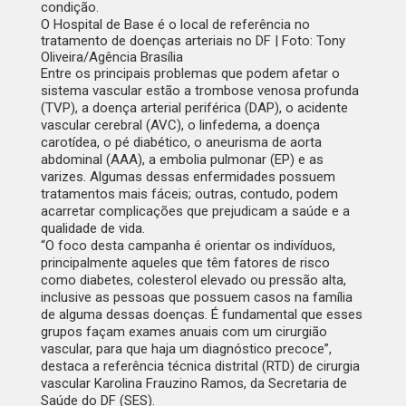
condição.
O Hospital de Base é o local de referência no
tratamento de doenças arteriais no DF | Foto: Tony
Oliveira/Agência Brasília
Entre os principais problemas que podem afetar o
sistema vascular estão a trombose venosa profunda
(TVP), a doença arterial periférica (DAP), o acidente
vascular cerebral (AVC), o linfedema, a doença
carotídea, o pé diabético, o aneurisma de aorta
abdominal (AAA), a embolia pulmonar (EP) e as
varizes. Algumas dessas enfermidades possuem
tratamentos mais fáceis; outras, contudo, podem
acarretar complicações que prejudicam a saúde e a
qualidade de vida.
“O foco desta campanha é orientar os indivíduos,
principalmente aqueles que têm fatores de risco
como diabetes, colesterol elevado ou pressão alta,
inclusive as pessoas que possuem casos na família
de alguma dessas doenças. É fundamental que esses
grupos façam exames anuais com um cirurgião
vascular, para que haja um diagnóstico precoce”,
destaca a referência técnica distrital (RTD) de cirurgia
vascular Karolina Frauzino Ramos, da Secretaria de
Saúde do DF (SES).