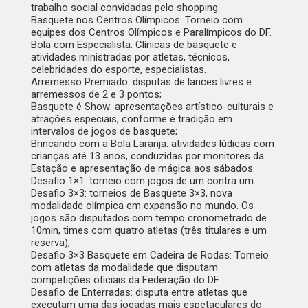
trabalho social convidadas pelo shopping.
Basquete nos Centros Olímpicos: Torneio com
equipes dos Centros Olímpicos e Paralímpicos do DF.
Bola com Especialista: Clínicas de basquete e
atividades ministradas por atletas, técnicos,
celebridades do esporte, especialistas.
Arremesso Premiado: disputas de lances livres e
arremessos de 2 e 3 pontos;
Basquete é Show: apresentações artístico-culturais e
atrações especiais, conforme é tradição em
intervalos de jogos de basquete;
Brincando com a Bola Laranja: atividades lúdicas com
crianças até 13 anos, conduzidas por monitores da
Estação e apresentação de mágica aos sábados.
Desafio 1×1: torneio com jogos de um contra um.
Desafio 3×3: torneios de Basquete 3×3, nova
modalidade olímpica em expansão no mundo. Os
jogos são disputados com tempo cronometrado de
10min, times com quatro atletas (três titulares e um
reserva);
Desafio 3×3 Basquete em Cadeira de Rodas: Torneio
com atletas da modalidade que disputam
competições oficiais da Federação do DF.
Desafio de Enterradas: disputa entre atletas que
executam uma das jogadas mais espetaculares do