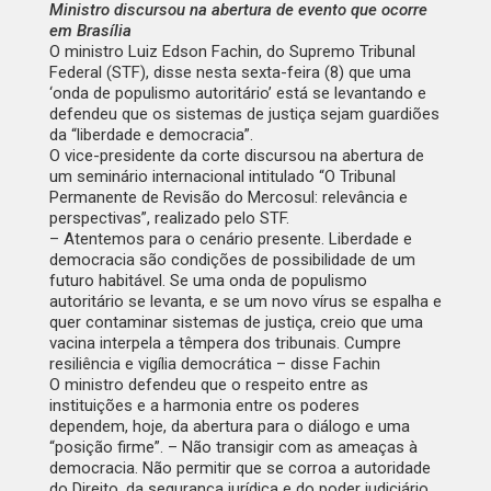
Ministro discursou na abertura de evento que ocorre
em Brasília
O ministro Luiz Edson Fachin, do Supremo Tribunal
Federal (STF), disse nesta sexta-feira (8) que uma
‘onda de populismo autoritário’ está se levantando e
defendeu que os sistemas de justiça sejam guardiões
da “liberdade e democracia”.
O vice-presidente da corte discursou na abertura de
um seminário internacional intitulado “O Tribunal
Permanente de Revisão do Mercosul: relevância e
perspectivas”, realizado pelo STF.
– Atentemos para o cenário presente. Liberdade e
democracia são condições de possibilidade de um
futuro habitável. Se uma onda de populismo
autoritário se levanta, e se um novo vírus se espalha e
quer contaminar sistemas de justiça, creio que uma
vacina interpela a têmpera dos tribunais. Cumpre
resiliência e vigília democrática – disse Fachin
O ministro defendeu que o respeito entre as
instituições e a harmonia entre os poderes
dependem, hoje, da abertura para o diálogo e uma
“posição firme”. – Não transigir com as ameaças à
democracia. Não permitir que se corroa a autoridade
do Direito, da segurança jurídica e do poder judiciário