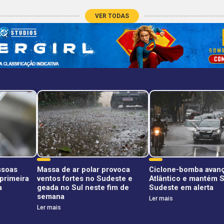
VER TODAS
ssoas
Massa de ar polar provoca
Ciclone-bomba avanç
primeira
ventos fortes no Sudeste e
Atlântico e mantém S
a
geada no Sul neste fim de
Sudeste em alerta
semana
Ler mais
Ler mais