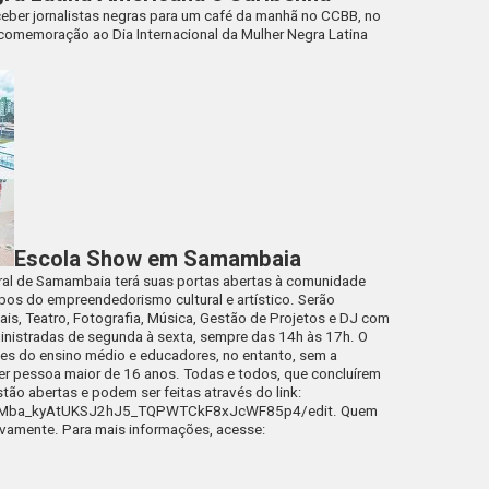
eceber jornalistas negras para um café da manhã no CCBB, no
m comemoração ao Dia Internacional da Mulher Negra Latina
Escola Show em Samambaia
ural de Samambaia terá suas portas abertas à comunidade
pos do empreendedorismo cultural e artístico. Serão
uais, Teatro, Fotografia, Música, Gestão de Projetos e DJ com
ministradas de segunda à sexta, sempre das 14h às 17h. O
tes do ensino médio e educadores, no entanto, sem a
quer pessoa maior de 16 anos. Todas e todos, que concluírem
estão abertas e podem ser feitas através do link:
edMba_kyAtUKSJ2hJ5_TQPWTCkF8xJcWF85p4/edit. Quem
novamente. Para mais informações, acesse: