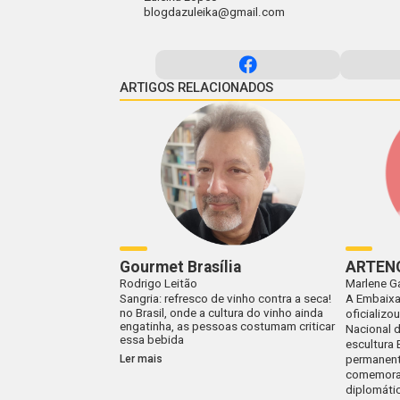
blogdazuleika@gmail.com
ARTIGOS RELACIONADOS
Gourmet Brasília
ARTEN
Rodrigo Leitão
Marlene G
Sangria: refresco de vinho contra a seca!
A Embaixa
no Brasil, onde a cultura do vinho ainda
oficializo
engatinha, as pessoas costumam criticar
Nacional 
essa bebida
escultura 
Ler mais
permanent
comemoraç
diplomátic