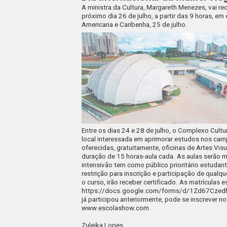
A ministra da Cultura, Margareth Menezes, vai r
próximo dia 26 de julho, a partir das 9 horas, e
Americana e Caribenha, 25 de julho.
Entre os dias 24 e 28 de julho, o Complexo Cult
local interessada em aprimorar estudos nos cam
oferecidas, gratuitamente, oficinas de Artes Vis
duração de 15 horas-aula cada. As aulas serão 
intensivão tem como público prioritário estudan
restrição para inscrição e participação de qual
o curso, irão receber certificado. As matrículas 
https://docs.google.com/forms/d/1Zd67Cz
já participou anteriormente, pode se inscrever 
www.escolashow.com.
Zuleika Lopes