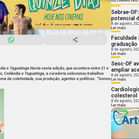
Sebrae-DF:
potencial 
8 de agosto, 20
Ler mais
Faculdade 
graduação
8 de agosto, 20
Ler mais
Sesc-DF av
ândia e Taguatinga Nesta sexta edição, que acontece entre 21 e
ampliar ac
to, Ceilândia e Taguatinga, a curadoria selecionou trabalhos
8 de agosto, 20
tema da coletividade, sua produção, agentes e políticas. “Somos
Ler mais
Cardiologi
colesterol 
8 de agosto, 20
Ler mais