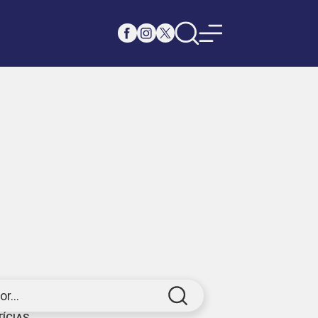
r...
TÍCIAS