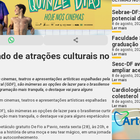
Sebrae-DF:
potencial 
8 de agosto, 20
Ler mais
Faculdade 
graduação
8 de agosto, 20
o de atrações culturais no
Ler mais
Sesc-DF av
ampliar ac
8 de agosto, 20
cinemas, teatros e apresentações artísticas espalhadas pela
Ler mais
al (GDF), são inúmeras as opções de lazer para o brasiliense
Cardiologi
gramação mais tranquila, o destaque vai para alguns
colesterol 
m cinemas, teatros e apresentações artísticas espalhadas
8 de agosto, 20
Ler mais
), são inúmeras as opções de lazer para o brasiliense curtir
ção mais tranquila, o destaque vai para alguns espetáculos
petáculo gratuito
De Fio a Pavio
, nesta sexta (28), às 20h, e
rsa a história de uma moça e seu tear mágico, em uma jornada
do autoconhecimento.