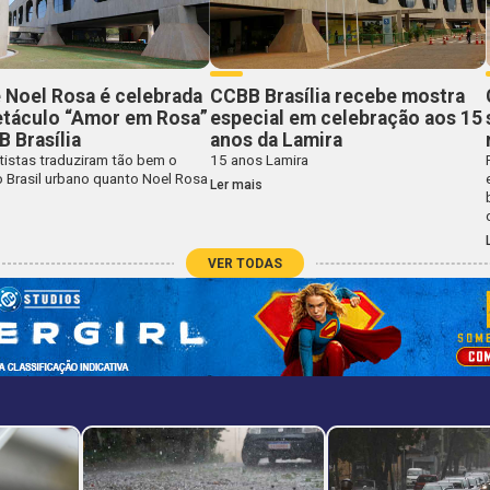
 Noel Rosa é celebrada
CCBB Brasília recebe mostra
etáculo “Amor em Rosa”
especial em celebração aos 15
 Brasília
anos da Lamira
tistas traduziram tão bem o
15 anos Lamira
o Brasil urbano quanto Noel Rosa
Ler mais
VER TODAS