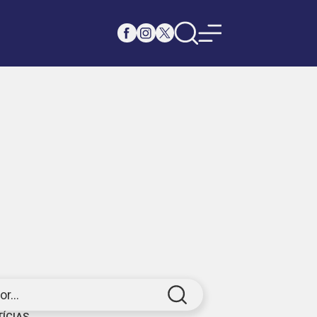
r...
TÍCIAS