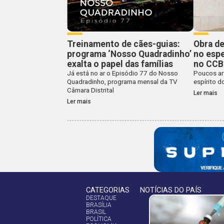
Treinamento de cães-guias:
Obra de
programa ‘Nosso Quadradinho’
no esp
exalta o papel das famílias
no CCBB
Já está no ar o Episódio 77 do Nosso
Poucos ar
Quadradinho, programa mensal da TV
espírito d
Câmara Distrital
Ler mais
Ler mais
CATEGORIAS
NOTÍCIAS DO PAÍS
DESTAQUE
BRASÍLIA
BRASIL
POLÍTICA