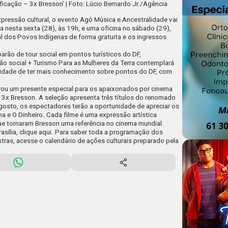
ificação – 3x Bresson’ | Foto: Lúcio Bernardo Jr./Agência
pressão cultural, o evento Agô Música e Ancestralidade vai
 nesta sexta (28), às 19h, e uma oficina no sábado (29),
 dos Povos Indígenas de forma gratuita e os ingressos
arão de tour social em pontos turísticos do DF,
ão social + Turismo Para as Mulheres da Terra contemplará
nidade de ter mais conhecimento sobre pontos do DF, com
arou um presente especial para os apaixonados por cinema
– 3x Bresson
. A seleção apresenta três títulos do renomado
agosto, os espectadores terão a oportunidade de apreciar os
ha
e
O Dinheiro
. Cada filme é uma expressão artística
 que tornaram Bresson uma referência no cinema mundial.
sília, clique
aqui
. Para saber toda a programação dos
tras, acesse o
calendário de ações culturais
preparado pela