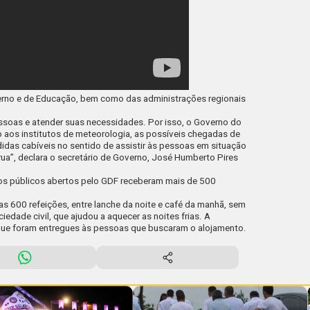
erno e de Educação, bem como das administrações regionais
essoas e atender suas necessidades. Por isso, o Governo do
to aos institutos de meteorologia, as possíveis chegadas de
didas cabíveis no sentido de assistir às pessoas em situação
rua”, declara o secretário de Governo, José Humberto Pires
ços públicos abertos pelo GDF receberam mais de 500
as 600 refeições, entre lanche da noite e café da manhã, sem
iedade civil, que ajudou a aquecer as noites frias. A
que foram entregues às pessoas que buscaram o alojamento.