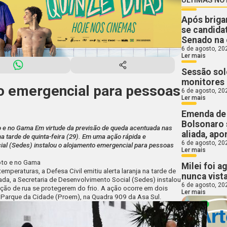
Após briga
se candidat
Senado na 
6 de agosto, 20
Ler mais
Sessão so
monitores 
to emergencial para pessoas
6 de agosto, 20
Ler mais
Emenda de 
Bolsonaro 
to e no Gama Em virtude da previsão de queda acentuada nas
aliada, ap
 na tarde de quinta-feira (29). Em uma ação rápida e
6 de agosto, 20
ial (Sedes) instalou o alojamento emergencial para pessoas
Ler mais
loto e no Gama
Milei foi a
mperaturas, a Defesa Civil emitiu alerta laranja na tarde de
nunca vista
ada, a Secretaria de Desenvolvimento Social (Sedes) instalou
6 de agosto, 20
ção de rua se protegerem do frio. A ação ocorre em dois
Ler mais
o Parque da Cidade (Proem), na Quadra 909 da Asa Sul.