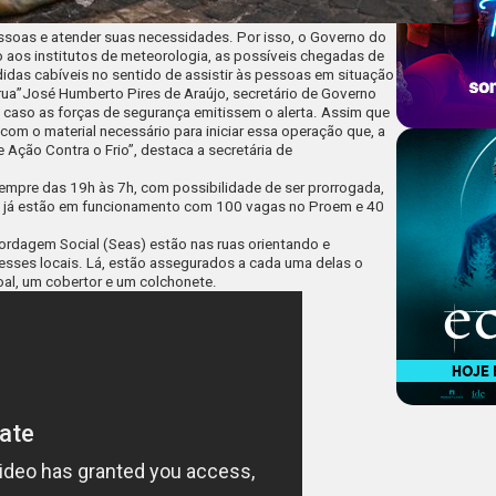
essoas e atender suas necessidades. Por isso, o Governo do
to aos institutos de meteorologia, as possíveis chegadas de
didas cabíveis no sentido de assistir às pessoas em situação
rua”
José Humberto Pires de Araújo, secretário de Governo
caso as forças de segurança emitissem o alerta. Assim que
om o material necessário para iniciar essa operação que, a
ção Contra o Frio”, destaca a secretária de
 sempre das 19h às 7h, com possibilidade de ser prorrogada,
es já estão em funcionamento com 100 vagas no Proem e 40
ordagem Social (Seas) estão nas ruas orientando e
esses locais. Lá, estão assegurados a cada uma delas o
soal, um cobertor e um colchonete.