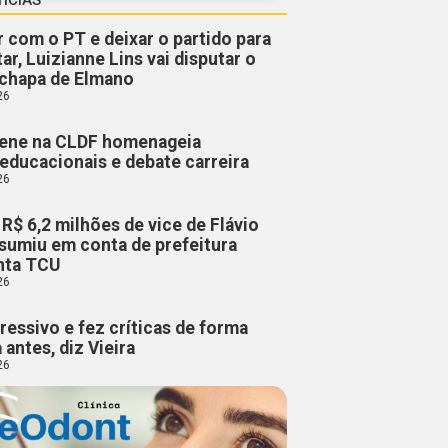
r com o PT e deixar o partido para
ar, Luizianne Lins vai disputar o
chapa de Elmano
26
lene na CLDF homenageia
educacionais e debate carreira
26
R$ 6,2 milhões de vice de Flávio
sumiu em conta de prefeitura
onta TCU
26
gressivo e fez críticas de forma
 antes, diz Vieira
26