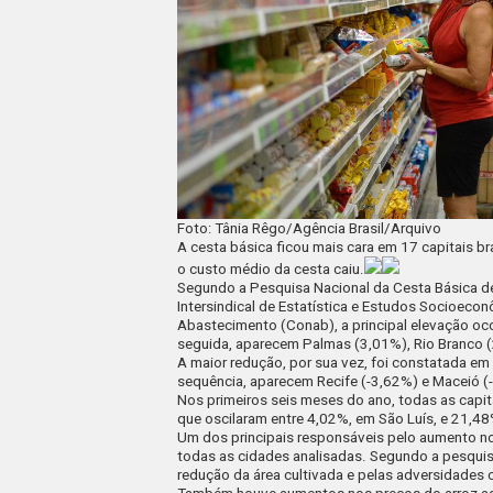
Foto: Tânia Rêgo/Agência Brasil/Arquivo
A cesta básica ficou mais cara em 17 capitais bra
o custo médio da cesta caiu.
Segundo a Pesquisa Nacional da Cesta Básica d
Intersindical de Estatística e Estudos Socioec
Abastecimento (Conab),
a principal elevação o
seguida, aparecem Palmas (3,01%), Rio Branco (
A maior redução, por sua vez, foi constatada e
sequência, aparecem Recife (-3,62%) e Maceió (
Nos primeiros seis meses do ano, todas as capit
que oscilaram entre 4,02%, em São Luís, e 21,48
Um dos principais responsáveis pelo aumento no
todas as cidades analisadas.
Segundo a pesquisa
redução da área cultivada e pelas adversidades c