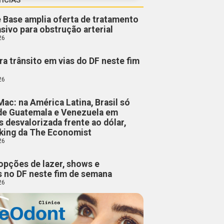
e Base amplia oferta de tratamento
sivo para obstrução arterial
26
ra trânsito em vias do DF neste fim
26
Mac: na América Latina, Brasil só
 de Guatemala e Venezuela em
 desvalorizada frente ao dólar,
king da The Economist
26
 opções de lazer, shows e
 no DF neste fim de semana
26