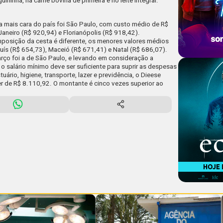
inha, na carne bovina de primeira e no leite integral.
ca mais cara do país foi São Paulo, com custo médio de R$
Janeiro (R$ 920,94) e Florianópolis (R$ 918,42).
posição da cesta é diferente, os menores valores médios
uís (R$ 654,73), Maceió (R$ 671,41) e Natal (R$ 686,07).
rço foi a de São Paulo, e levando em consideração a
o salário mínimo deve ser suficiente para suprir as despesas
ário, higiene, transporte, lazer e previdência,
o Dieese
er de R$ 8.110,92.
O montante é cinco vezes superior ao