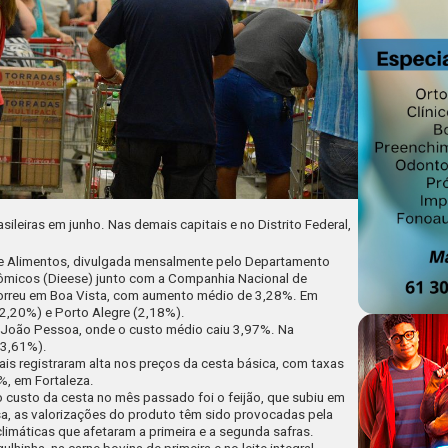
sileiras em junho. Nas demais capitais e no Distrito Federal,
e Alimentos, divulgada mensalmente pelo Departamento
onômicos (Dieese) junto com a Companhia Nacional de
correu em Boa Vista, com aumento médio de 3,28%.
Em
2,20%) e Porto Alegre (2,18%).
m João Pessoa, onde o custo médio caiu 3,97%.
Na
-3,61%).
ais registraram alta nos preços da cesta básica,
com taxas
%, em Fortaleza.
 custo da cesta no mês passado foi o feijão, que subiu em
, as valorizações do produto têm sido provocadas pela
limáticas que afetaram a primeira e a segunda safras.