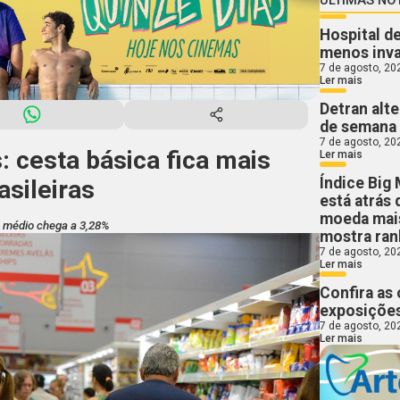
Hospital d
menos inva
7 de agosto, 20
Ler mais
Detran alte
de semana
7 de agosto, 20
: cesta básica fica mais
Ler mais
Índice Big 
asileiras
está atrás
moeda mais
o médio chega a 3,28%
mostra ran
7 de agosto, 20
Ler mais
Confira as
exposições
7 de agosto, 20
Ler mais