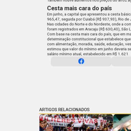
Também houve aumentos nos preços do arroz agulh
Cesta mais cara do país
Em junho, a capital que apresentou a cesta bási
965,47
, seguida por Cuiabá (R$ 937,93), Rio de 
Nas cidades do Norte e do Nordeste, onde a com
foram registrados em Aracaju (R$ 630,40), São L
Com base na cesta mais cara do país, que em ma
determinação constitucional que estabelece que 
com alimentação, moradia, saúde, educação, vestu
estimou que valor do mínimo em junho deveria s
salário mínimo atual, estabelecido em R$ 1.621.
ARTIGOS RELACIONADOS