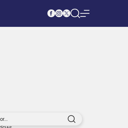
r...
TÍCIAS