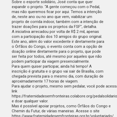
Sobre o esporte solidário, José conta que quer
expandir o projeto. “A gente começou com o Pedal,
mas não queremos ficar por aqui. Temos a intenção
de, neste ano ou no ano que vem, viabilizar um
projeto de corrida indoor, também com a intenção de
trazer doações para os projetos da FSF”, detalha.
A iniciativa arrecadou por volta de R$ 2 mil, apenas
com a participação dos 10 amigos do grupo original.
Este ano, além do valor excedente ir diretamente para
o Órfãos do Congo, o evento conta com a opção de
doação online diretamente para o projeto, que pode
ser feita por todos, até mesmo por aqueles que não
podem participar da viagem presencialmente.
Para quem quiser participar, ainda há tempo! A
inscrição é gratuita e o grupo vai sair de Brasília, com
chegada prevista para o mesmo dia, com duração de
aproximadamente 17 horas de viagem.
Para ajudar o projeto, mesmo sem pedalar, você pode acess
link
https://fraternidadesemfronteiras.colabore.org/pedalsolidar
e doar qualquer valor.
Mas é possível apoiar projetos, como Órfãos do Congo e
Chemin du Futur, de várias maneiras. Acesse o site
https://www.fraternidadesemfronteiras.org.br/voluntariado/