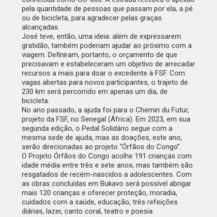
pela quantidade de pessoas que passam por ela, a pé
ou de bicicleta, para agradecer pelas graças
alcançadas.
José teve, então, uma ideia:
além de expressarem
gratidão, também poderiam ajudar ao próximo com a
viagem. Definiram, portanto, o orçamento de que
precisavam e estabeleceram um objetivo de arrecadar
recursos a mais para doar o excedente à FSF. Com
vagas abertas para novos participantes, o trajeto de
230 km será percorrido em apenas um dia, de
bicicleta.
No ano passado, a ajuda foi para o Chemin du Futur,
projeto da FSF, no Senegal (África). Em 2023, em sua
segunda edição, o Pedal Solidário segue com a
mesma sede de ajuda, mas as doações, este ano,
serão direcionadas ao projeto “Órfãos do Congo”.
O Projeto Órfãos do Congo acolhe 191 crianças com
idade média entre três e sete anos, mas também são
resgatados de recém-nascidos a adolescentes. Com
as obras concluídas em Bukavo será possível abrigar
mais 120 crianças e oferecer proteção, moradia,
cuidados com a saúde, educação, três refeições
diárias, lazer, canto coral, teatro e poesia.