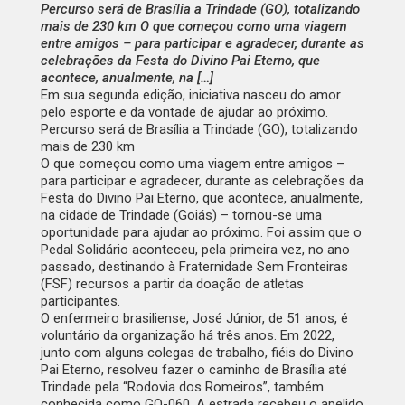
Percurso será de Brasília a Trindade (GO), totalizando
mais de 230 km O que começou como uma viagem
entre amigos – para participar e agradecer, durante as
celebrações da Festa do Divino Pai Eterno, que
acontece, anualmente, na […]
Em sua segunda edição, iniciativa nasceu do amor
pelo esporte e da vontade de ajudar ao próximo.
Percurso será de Brasília a Trindade (GO), totalizando
mais de 230 km
O que começou como uma viagem entre amigos –
para participar e agradecer, durante as celebrações da
Festa do Divino Pai Eterno, que acontece, anualmente,
na cidade de Trindade (Goiás) – tornou-se uma
oportunidade para ajudar ao próximo. Foi assim que o
Pedal Solidário aconteceu, pela primeira vez, no ano
passado, destinando à Fraternidade Sem Fronteiras
(FSF) recursos a partir da doação de atletas
participantes.
O enfermeiro brasiliense, José Júnior, de 51 anos, é
voluntário da organização há três anos. Em 2022,
junto com alguns colegas de trabalho, fiéis do Divino
Pai Eterno, resolveu fazer o caminho de Brasília até
Trindade pela “Rodovia dos Romeiros”, também
conhecida como GO-060. A estrada recebeu o apelido