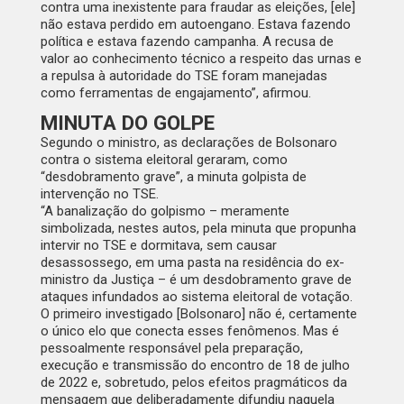
contra uma inexistente para fraudar as eleições, [ele]
não estava perdido em autoengano. Estava fazendo
política e estava fazendo campanha. A recusa de
valor ao conhecimento técnico a respeito das urnas e
a repulsa à autoridade do TSE foram manejadas
como ferramentas de engajamento”, afirmou.
MINUTA DO GOLPE
Segundo o ministro, as declarações de Bolsonaro
contra o sistema eleitoral geraram, como
“desdobramento grave”, a minuta golpista de
intervenção no TSE.
“A banalização do golpismo – meramente
simbolizada, nestes autos, pela minuta que propunha
intervir no TSE e dormitava, sem causar
desassossego, em uma pasta na residência do ex-
ministro da Justiça – é um desdobramento grave de
ataques infundados ao sistema eleitoral de votação.
O primeiro investigado [Bolsonaro] não é, certamente
o único elo que conecta esses fenômenos. Mas é
pessoalmente responsável pela preparação,
execução e transmissão do encontro de 18 de julho
de 2022 e, sobretudo, pelos efeitos pragmáticos da
mensagem que deliberadamente difundiu naquela