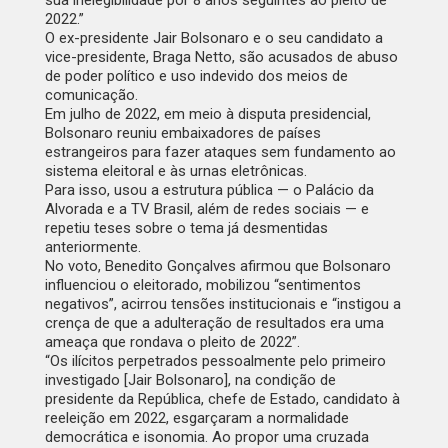
sua inelegibilidade por 8 anos seguintes ao pleito de
2022.”
O ex-presidente Jair Bolsonaro e o seu candidato a
vice-presidente, Braga Netto, são acusados de abuso
de poder político e uso indevido dos meios de
comunicação.
Em julho de 2022, em meio à disputa presidencial,
Bolsonaro reuniu embaixadores de países
estrangeiros para fazer ataques sem fundamento ao
sistema eleitoral e às urnas eletrônicas.
Para isso, usou a estrutura pública — o Palácio da
Alvorada e a TV Brasil, além de redes sociais — e
repetiu teses sobre o tema já desmentidas
anteriormente.
No voto, Benedito Gonçalves afirmou que Bolsonaro
influenciou o eleitorado, mobilizou “sentimentos
negativos”, acirrou tensões institucionais e “instigou a
crença de que a adulteração de resultados era uma
ameaça que rondava o pleito de 2022”.
“Os ilícitos perpetrados pessoalmente pelo primeiro
investigado [Jair Bolsonaro], na condição de
presidente da República, chefe de Estado, candidato à
reeleição em 2022, esgarçaram a normalidade
democrática e isonomia. Ao propor uma cruzada