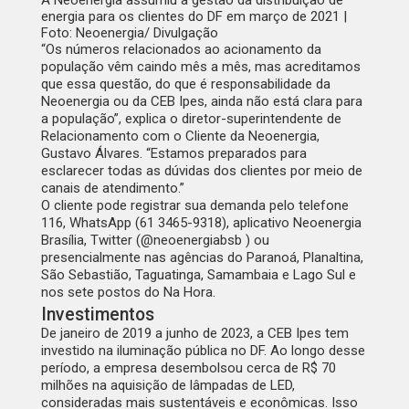
A Neoenergia assumiu a gestão da distribuição de
energia para os clientes do DF em março de 2021 |
Foto: Neoenergia/ Divulgação
“Os números relacionados ao acionamento da
população vêm caindo mês a mês, mas acreditamos
que essa questão, do que é responsabilidade da
Neoenergia ou da CEB Ipes, ainda não está clara para
a população”, explica o diretor-superintendente de
Relacionamento com o Cliente da Neoenergia,
Gustavo Álvares. “Estamos preparados para
esclarecer todas as dúvidas dos clientes por meio de
canais de atendimento.”
O cliente pode registrar sua demanda pelo telefone
116, WhatsApp (61 3465-9318), aplicativo Neoenergia
Brasília, Twitter (@neoenergiabsb ) ou
presencialmente nas agências do Paranoá, Planaltina,
São Sebastião, Taguatinga, Samambaia e Lago Sul e
nos sete postos do Na Hora.
Investimentos
De janeiro de 2019 a junho de 2023, a CEB Ipes tem
investido na iluminação pública no DF. Ao longo desse
período, a empresa desembolsou cerca de R$ 70
milhões na aquisição de lâmpadas de LED,
consideradas mais sustentáveis e econômicas. Isso