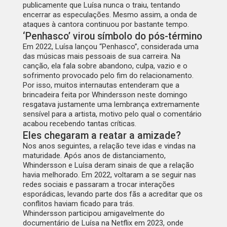
publicamente que Luísa nunca o traiu, tentando
encerrar as especulações. Mesmo assim, a onda de
ataques à cantora continuou por bastante tempo.
‘Penhasco’ virou símbolo do pós-término
Em 2022, Luísa lançou “Penhasco”, considerada uma
das músicas mais pessoais de sua carreira. Na
canção, ela fala sobre abandono, culpa, vazio e o
sofrimento provocado pelo fim do relacionamento.
Por isso, muitos internautas entenderam que a
brincadeira feita por Whindersson neste domingo
resgatava justamente uma lembrança extremamente
sensível para a artista, motivo pelo qual o comentário
acabou recebendo tantas críticas.
Eles chegaram a reatar a amizade?
Nos anos seguintes, a relação teve idas e vindas na
maturidade. Após anos de distanciamento,
Whindersson e Luísa deram sinais de que a relação
havia melhorado. Em 2022, voltaram a se seguir nas
redes sociais e passaram a trocar interações
esporádicas, levando parte dos fãs a acreditar que os
conflitos haviam ficado para trás.
Whindersson participou amigavelmente do
documentário de Luísa na Netflix em 2023, onde