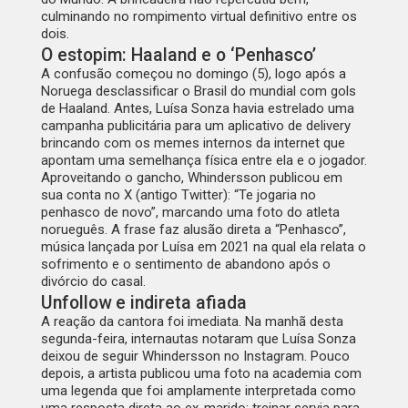
culminando no rompimento virtual definitivo entre os
dois.
O estopim: Haaland e o ‘Penhasco’
A confusão começou no domingo (5), logo após a
Noruega desclassificar o Brasil do mundial com gols
de Haaland. Antes, Luísa Sonza havia estrelado uma
campanha publicitária para um aplicativo de delivery
brincando com os memes internos da internet que
apontam uma semelhança física entre ela e o jogador.
Aproveitando o gancho, Whindersson publicou em
sua conta no X (antigo Twitter): “Te jogaria no
penhasco de novo”, marcando uma foto do atleta
norueguês. A frase faz alusão direta a “Penhasco”,
música lançada por Luísa em 2021 na qual ela relata o
sofrimento e o sentimento de abandono após o
divórcio do casal.
Unfollow e indireta afiada
A reação da cantora foi imediata. Na manhã desta
segunda-feira, internautas notaram que Luísa Sonza
deixou de seguir Whindersson no Instagram. Pouco
depois, a artista publicou uma foto na academia com
uma legenda que foi amplamente interpretada como