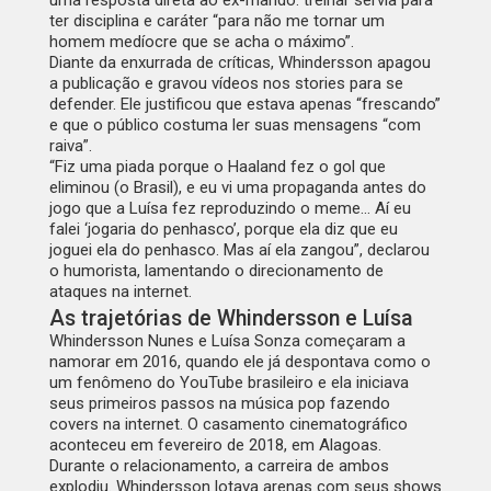
uma resposta direta ao ex-marido: treinar servia para
ter disciplina e caráter “para não me tornar um
homem medíocre que se acha o máximo”.
Diante da enxurrada de críticas, Whindersson apagou
a publicação e gravou vídeos nos stories para se
defender. Ele justificou que estava apenas “frescando”
e que o público costuma ler suas mensagens “com
raiva”.
“Fiz uma piada porque o Haaland fez o gol que
eliminou (o Brasil), e eu vi uma propaganda antes do
jogo que a Luísa fez reproduzindo o meme… Aí eu
falei ‘jogaria do penhasco’, porque ela diz que eu
joguei ela do penhasco. Mas aí ela zangou”, declarou
o humorista, lamentando o direcionamento de
ataques na internet.
As trajetórias de Whindersson e Luísa
Whindersson Nunes e Luísa Sonza começaram a
namorar em 2016, quando ele já despontava como o
um fenômeno do YouTube brasileiro e ela iniciava
seus primeiros passos na música pop fazendo
covers na internet. O casamento cinematográfico
aconteceu em fevereiro de 2018, em Alagoas.
Durante o relacionamento, a carreira de ambos
explodiu. Whindersson lotava arenas com seus shows