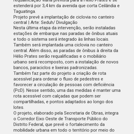
requalificação viária prevista para a Hélio Prates e se
estenderá por 3,4 km da avenida que corta Ceilândia e
Taguatinga.
Projeto prevê a implantação de ciclovia no canteiro
central | Arte: Seduh/ Divulgação
Nesta última etapa da intervenção, serão instaladas
estações de embarque nas paradas de ônibus atuais
e todo o sistema será integrado às linhas locais.
Também será implantada uma ciclovia no canteiro
central. Além disso, as paradas de ônibus à direita da
Hélio Prates serão requalificadas e o mobiliário
urbano será recomposto, com a instalação de novos
bancos, paraciclos e lixeiras padronizadas.
Também faz parte do projeto a criação de rota
acessível para ordenar o fluxo de pedestres e
favorecer a circulação de pessoas com deficiência
(PcD). Nesse sentido, uma das medidas é manter uma
rota acessível com calçadas que podem ser
compartilhadas, e pontos adaptados ao longo dos
lotes.
O projeto, elaborado pela Secretaria de Obras, integra
o Corredor Eixo Oeste de Transporte Público do
Distrito Federal, que prevê o fortalecimento da
mobilidade urbana em todo o território por meio do