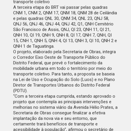
transporte coletivo
A terceira etapa do BRT vai passar pelas quadras
CNM 1, CNM 2, QNM 17, QNM 18, QNM 28 de Ceilândia
e pelas quadras QNL 30, QNM 34, QNL 23, QNJ 58,
QNJ 56, QNJ 46, QNJ 44, QNJ 42, Q1, QNH Cemitério
São Francisco de Assis, QNJ, QI 23, QNH 11, QI 21,
QNH 10, QI 19, QNH 9, QNH 8, QI 17, QNH 7, QNH, QI
15, CNH 1, QNH 5, QNH 4, QI 13, QNH 3, QI 10, QNH 2 e
QNH 1 de Taguatinga.
O projeto, elaborado pela Secretaria de Obras, integra
o Corredor Eixo Oeste de Transporte Público do
Distrito Federal, que prevê o fortalecimento da
mobilidade urbana em todo o território por meio do
transporte coletivo. Para tanto, a proposta se baseia
na Lei de Uso e Ocupação do Solo (Luos) e no Plano
Diretor de Transportes Urbanos do Distrito Federal
(PDTU).
“Com a terceira etapa cumprida, estando aprovado o
projeto que contempla as principais intervenções e
melhorias no sistema viário da Avenida Hélio Prates, a
Secretaria de Obras consegue finalizar a efetiva
implantação da nova via e seu entorno, que
certamente trará benefícios de transporte e
acessibilidade à população”, afirmou o secretário de