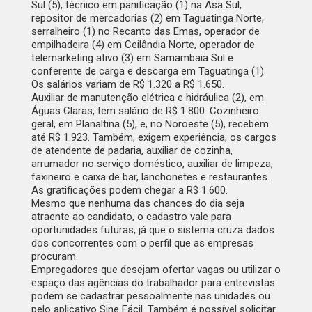
Sul (5), técnico em panificação (1) na Asa Sul,
repositor de mercadorias (2) em Taguatinga Norte,
serralheiro (1) no Recanto das Emas, operador de
empilhadeira (4) em Ceilândia Norte, operador de
telemarketing ativo (3) em Samambaia Sul e
conferente de carga e descarga em Taguatinga (1).
Os salários variam de R$ 1.320 a R$ 1.650.
Auxiliar de manutenção elétrica e hidráulica (2), em
Águas Claras, tem salário de R$ 1.800. Cozinheiro
geral, em Planaltina (5), e, no Noroeste (5), recebem
até R$ 1.923. Também, exigem experiência, os cargos
de atendente de padaria, auxiliar de cozinha,
arrumador no serviço doméstico, auxiliar de limpeza,
faxineiro e caixa de bar, lanchonetes e restaurantes.
As gratificações podem chegar a R$ 1.600.
Mesmo que nenhuma das chances do dia seja
atraente ao candidato, o cadastro vale para
oportunidades futuras, já que o sistema cruza dados
dos concorrentes com o perfil que as empresas
procuram.
Empregadores que desejam ofertar vagas ou utilizar o
espaço das agências do trabalhador para entrevistas
podem se cadastrar pessoalmente nas unidades ou
pelo aplicativo Sine Fácil. Também é possível solicitar