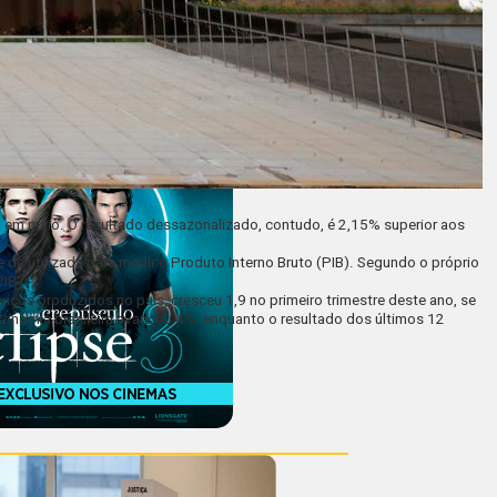
 em maio. O resultado dessazonalizado, contudo, é 2,15% superior aos
a utilizada para medir o Produto Interno Bruto (PIB). Segundo o próprio
PIB”.
iços produzidos no país, cresceu 1,9 no primeiro trimestre deste ano, se
onomia brasileira avançou 4%, enquanto o resultado dos últimos 12