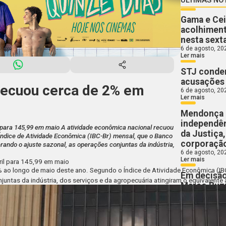
Gama e Cei
acolhiment
nesta sext
6 de agosto, 20
Ler mais
STJ conden
acusações 
recuou cerca de 2% em
6 de agosto, 20
Ler mais
Mendonça 
independên
l para 145,99 em maio A atividade econômica nacional recuou
da Justiça
Índice de Atividade Econômica (IBC-Br) mensal, que o Banco
corporaçã
erando o ajuste sazonal, as operações conjuntas da indústria,
6 de agosto, 20
Ler mais
ril para 145,99 em maio
 ao longo de maio deste ano. Segundo o Índice de Atividade Econômica (IBC-
Em decisão
juntas da indústria, dos serviços e da agropecuária atingiram o equivalente
Marco Buzz
6 de agosto, 20
Ler mais