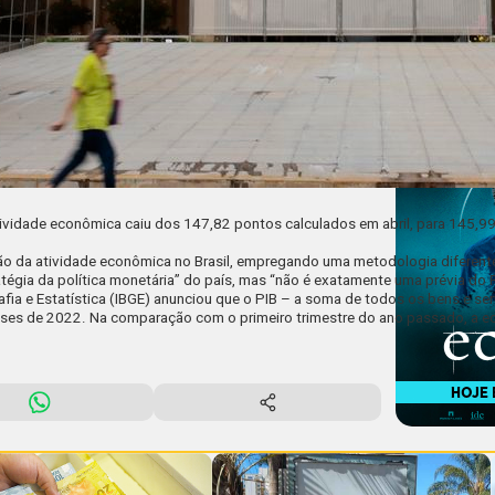
vidade econômica caiu dos 147,82 pontos calculados em abril, para 145,99
o da atividade econômica no Brasil, empregando uma metodologia diferente d
ratégia da política monetária” do país, mas “não é exatamente uma prévia do 
afia e Estatística
(IBGE) anunciou que o PIB – a soma de todos os bens e serv
ses de 2022. Na comparação com o primeiro trimestre do ano passado, a ec