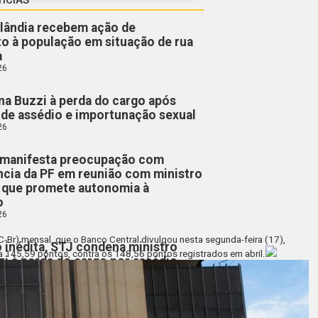
lândia recebem ação de
o à população em situação de rua
a
26
a Buzzi à perda do cargo após
de assédio e importunação sexual
26
manifesta preocupação com
cia da PF em reunião com ministro
, que promete autonomia à
o
26
Br) mensal, que o Banco Central divulgou nesta segunda-feira (17),
 inédita, STJ condena ministro
 a 145,59 pontos, contra os 148,56 pontos registrados em abril.
i à perda do cargo por assédio
26