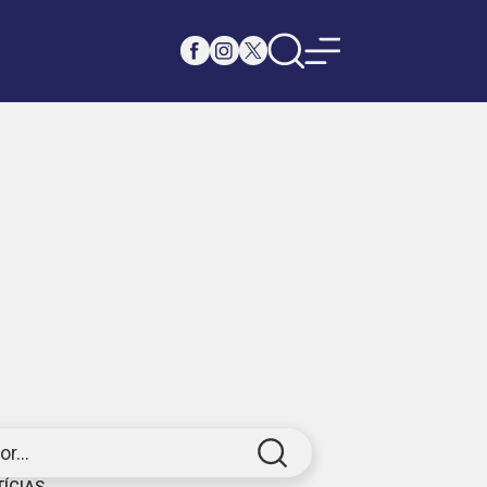
r...
TÍCIAS