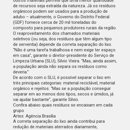
outros materiais permite que uma menor quantidade
de recursos seja extraída da natureza. Já os resíduos
orgânicos podem ser usados para a produção de
adubo – atualmente, o Governo do Distrito Federal
(GDF) fornece cerca de 20 mil toneladas do
composto para pequenos produtores rurais da região.
‌O reaproveitamento dos chamados materiais
seletivos (ou seja, dos resíduos que têm algum tipo
de serventia) depende da correta separação do lixo.
“Não é uma tarefa trabalhosa e nem exige ter espaço
em casa”, garante o diretor-presidente do Serviço de
Limpeza Urbana (SLU), Silvio Vieira. “Mas, ainda assim,
a população ainda não separa os resíduos como
deveria.”
De acordo com o SLU, é possível separar o lixo em
três principais categorias: material reciclável, material
orgânico e rejeitos. “Mas se a população conseguir
separar em ao menos dois tipos, secos e úmidos, já
vai ajudar bastante”, garante Silvio.
Confira abaixo quais resíduos se encaixam em cada
grupo
Artes: Agência Brasília
‌A correta separação do lixo ainda contribui para
redução de materiais aterrados diariamente,