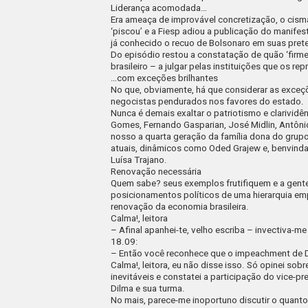
Liderança acomodada…
Era ameaça de improvável concretização, o cis
‘piscou’ e a
Fiesp
adiou a publicação do manifest
já conhecido o recuo de Bolsonaro em suas pret
Do episódio restou a constatação de quão ‘firm
brasileiro – a julgar pelas instituições que os re
…com exceções brilhantes
No que, obviamente, há que considerar as exce
negocistas pendurados nos favores do estado.
Nunca é demais exaltar o patriotismo e clarividê
Gomes, Fernando Gasparian, José Midlin, Antôni
nosso a quarta geração da família dona do gru
atuais, dinâmicos como Oded Grajew e, benvinda
Luísa Trajano.
Renovação necessária
Quem sabe? seus exemplos frutifiquem e a gente
posicionamentos políticos de uma hierarquia emp
renovação da economia brasileira.
Calma!, leitora
– Afinal apanhei-te, velho escriba –
invectiva-me 
18.09:
–
Então você reconhece que o
impeachment
de 
Calma!, leitora, eu não disse isso. Só opinei sob
inevitáveis e constatei a participação do vice-p
Dilma e sua turma.
No mais, parece-me inoportuno discutir o quanto 