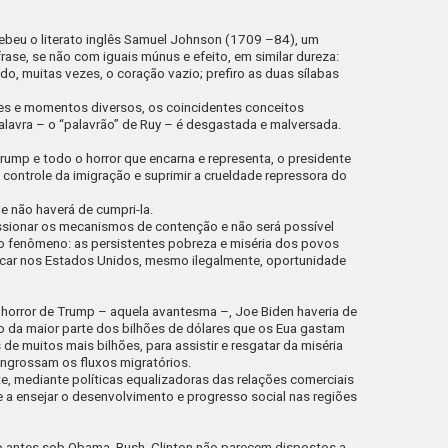
cebeu o literato inglês Samuel Johnson (1709 –84), um
ase, se não com iguais múnus e efeito, em similar dureza:
o, muitas vezes, o coração vazio; prefiro as duas sílabas
s e momentos diversos, os coincidentes conceitos
avra – o “palavrão” de Ruy – é desgastada e malversada.
rump e todo o horror que encarna e representa, o presidente
 controle da imigração e suprimir a crueldade repressora do
e não haverá de cumpri-la.
ssionar os mecanismos de contenção e não será possível
o fenômeno: as persistentes pobreza e miséria dos povos
scar nos Estados Unidos, mesmo ilegalmente, oportunidade
 horror de Trump – aquela avantesma –, Joe Biden haveria de
o da maior parte dos bilhões de dólares que os
Eua
gastam
de muitos mais bilhões, para assistir e resgatar da miséria
ngrossam os fluxos migratórios.
te, mediante políticas equalizadoras das relações comerciais
e a ensejar o desenvolvimento e progresso social nas regiões
 antes sob Obama, Bush, Clinton não parecem dispostos a