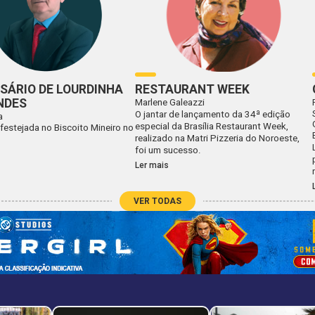
SÁRIO DE LOURDINHA
RESTAURANT WEEK
NDES
Marlene Galeazzi
O jantar de lançamento da 34ª edição
a
especial da Brasília Restaurant Week,
 festejada no Biscoito Mineiro no
realizado na Matri Pizzeria do Noroeste,
foi um sucesso.
Ler mais
VER TODAS