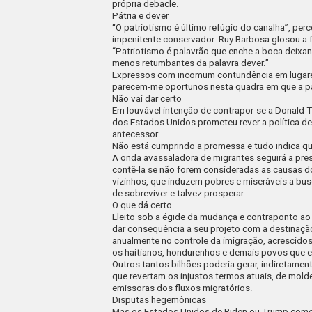
própria
debacle
.
Pátria e dever
“O patriotismo é último refúgio do canalha”
, per
impenitente conservador. Ruy Barbosa glosou a fr
“Patriotismo é palavrão que enche a boca deixand
menos retumbantes da palavra dever.”
Expressos com incomum contundência em lugare
parecem-me oportunos nesta quadra em que a pal
Não vai dar certo
Em louvável intenção de contrapor-se a Donald T
dos Estados Unidos prometeu rever a política de
antecessor.
Não está cumprindo a promessa e tudo indica qu
A onda avassaladora de migrantes seguirá a pre
contê-la se não forem consideradas as causas d
vizinhos, que induzem pobres e miseráveis a bu
de sobreviver e talvez prosperar.
O que dá certo
Eleito sob a égide da mudança e contraponto ao
dar consequência a seu projeto com a destinaçã
anualmente no controle da imigração, acrescidos 
os haitianos, hondurenhos e demais povos que e
Outros tantos bilhões poderia gerar, indiretamen
que revertam os injustos termos atuais, de mold
emissoras dos fluxos migratórios.
Disputas hegemônicas
Mas os Estados Unidos de Biden ou Trump como