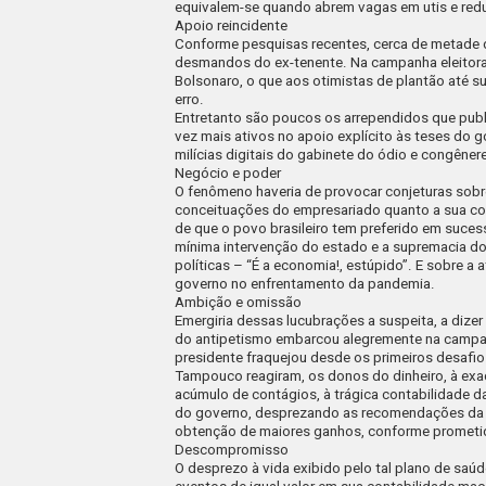
equivalem-se quando abrem vagas em
uti
s e re
Apoio reincidente
Conforme pesquisas recentes, cerca de metade 
desmandos do ex-tenente. Na campanha eleitor
Bolsonaro, o que aos otimistas de plantão até su
erro.
Entretanto são poucos os arrependidos que pub
vez mais ativos no apoio explícito às teses do 
milícias digitais do gabinete do ódio e congêner
Negócio e poder
O fenômeno haveria de provocar conjeturas sob
conceituações do empresariado quanto a sua co
de que o povo brasileiro tem preferido em sucessi
mínima intervenção do estado e a supremacia d
políticas –
“É a economia!, estúpido”
. E sobre a 
governo no enfrentamento da pandemia.
Ambição e omissão
Emergiria dessas lucubrações a suspeita, a dize
do antipetismo embarcou alegremente na campan
presidente fraquejou desde os primeiros desaf
Tampouco reagiram, os donos do dinheiro, à exac
acúmulo de contágios, à trágica contabilidade d
do governo, desprezando as recomendações da c
obtenção de maiores ganhos, conforme prometid
Descompromisso
O desprezo à vida exibido pelo tal plano de saú