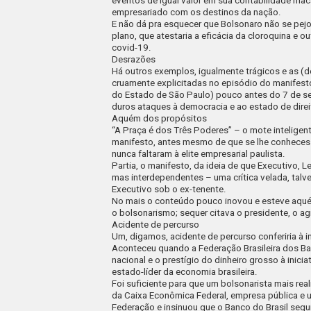
eventos de igual valor em sua contabilidade m
empresariado com os destinos da nação.
E não dá pra esquecer que Bolsonaro não se pe
plano, que atestaria a eficácia da cloroquina e
covid
-19.
Desrazões
Há outros exemplos, igualmente trágicos e as 
cruamente explicitadas no episódio do manifes
do Estado de São Paulo) pouco antes do 7 de se
duros ataques à democracia e ao estado de direi
Aquém dos propósitos
“A Praça é dos Três Poderes”
– o mote inteligente
manifesto, antes mesmo de que se lhe conhecesse
nunca faltaram à elite empresarial paulista.
Partia, o manifesto, da ideia de que Executivo, 
mas interdependentes – uma crítica velada, tal
Executivo sob o ex-tenente.
No mais o conteúdo pouco inovou e esteve aqué
o bolsonarismo; sequer citava o presidente, o ag
Acidente de percurso
Um, digamos, acidente de percurso conferiria à i
Aconteceu quando a Federação Brasileira dos Ba
nacional e o prestígio do dinheiro grosso à inic
estado-líder da economia brasileira.
Foi suficiente para que um bolsonarista mais rea
da Caixa Econômica Federal, empresa pública e 
Federação e insinuou que o Banco do Brasil seg