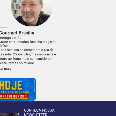
Gourmet Brasília
Rodrigo Leitão
Sabor em Camadas: lasanha surgiu na
Grécia!
Essa semana se comemora o Dia da
Lasanha, 29 de julho, massa icônica e
prato ao forno mais consumido em
restaurantes no mundo
Ler mais
CONHEÇA NOSSA
NEWSLETTER