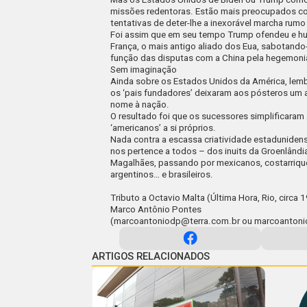
missões redentoras. Estão mais preocupados co
tentativas de deter-lhe a inexorável marcha rumo
Foi assim que em seu tempo Trump ofendeu e hum
França, o mais antigo aliado dos
Eua
, sabotando
função das disputas com a China pela hegemonia
Sem imaginação
Ainda sobre os Estados Unidos da América, lemb
os ‘pais fundadores’ deixaram aos pósteros um 
nome à nação.
O resultado foi que os sucessores simplificaram
‘americanos’ a si próprios.
Nada contra a escassa criatividade estadunidens
nos pertence a todos – dos
inuits
da Groenlândia
Magalhães, passando por mexicanos, costarriqu
argentinos… e brasileiros.
Tributo a Octavio Malta (Última Hora, Rio, circa 
Marco Antônio Pontes
(
marcoantoniodp@terra.com.br
ou
marcoanton
ARTIGOS RELACIONADOS