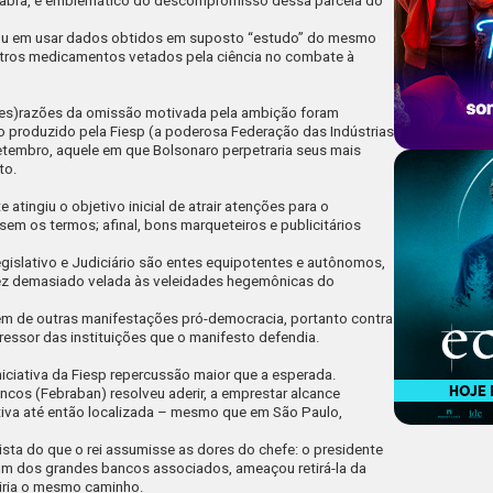
acabra, é emblemático do descompromisso dessa parcela do
jou em usar dados obtidos em suposto
“estudo”
do mesmo
 outros medicamentos vetados pela ciência no combate à
(des)razões da omissão motivada pela ambição foram
to produzido pela
Fiesp
(a poderosa Federação das Indústrias
tembro, aquele em que Bolsonaro perpetraria seus mais
to.
 atingiu o objetivo inicial de atrair atenções para o
m os termos; afinal, bons marqueteiros e publicitários
Legislativo e Judiciário são entes equipotentes e autônomos,
vez demasiado velada às veleidades hegemônicas do
m de outras manifestações pró-democracia, portanto contra
ressor das instituições que o manifesto defendia.
niciativa da
Fiesp
repercussão maior que a esperada.
ncos (
Febraban
) resolveu aderir, a emprestar alcance
iativa até então localizada – mesmo que em São Paulo,
lista do que o rei assumisse as dores do chefe: o presidente
um dos grandes bancos associados, ameaçou retirá-la da
uiria o mesmo caminho.