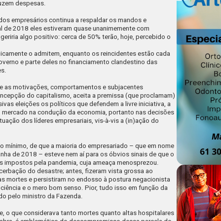
duzem despesas.
dos empresários continua a respaldar os mandos e
al de 2018 eles estiveram quase unanimemente com
geriria algo positivo: cerca de 50% terão, hoje, percebido o
licamente o admitem, enquanto os reincidentes estão cada
governo e parte deles no financiamento clandestino das
es.
re as motivações, comportamentos e subjacentes
ncepção do capitalismo, aceita a premissa (que proclamam)
vas eleições os políticos que defendem a livre iniciativa, a
o mercado na condução da economia, portanto nas decisões
atuação dos líderes empresariais, vis-à-vis a (in)ação do
r o mínimo, de que a maioria do empresariado – que em nome
ha de 2018 – esteve nem aí para os óbvios sinais de que o
ios impostos pela pandemia, cuja ameaça menosprezou.
erbação do desastre; antes, fizeram vista grossa ao
as mortes e persistiram no endosso à postura negacionista
iência e o mero bom senso. Pior, tudo isso em função da
o pelo ministro da Fazenda.
de, o que considerava tanto mortes quanto altas hospitalares