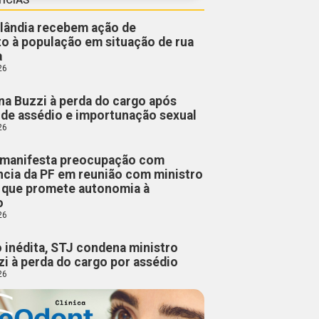
lândia recebem ação de
o à população em situação de rua
a
26
a Buzzi à perda do cargo após
de assédio e importunação sexual
26
manifesta preocupação com
cia da PF em reunião com ministro
, que promete autonomia à
o
26
 inédita, STJ condena ministro
i à perda do cargo por assédio
26