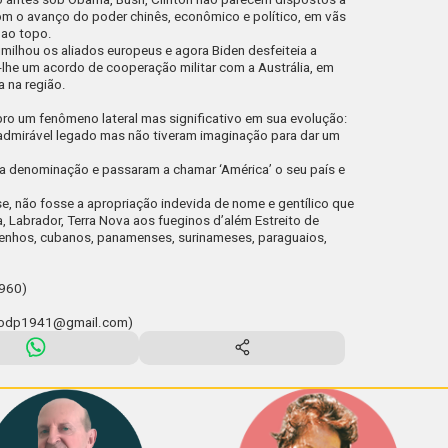
m o avanço do poder chinês, econômico e político, em vãs
 ao topo.
ilhou os aliados europeus e agora Biden desfeiteia a
-lhe um acordo de cooperação militar com a Austrália, em
 na região.
ro um fenômeno lateral mas significativo em sua evolução:
admirável legado mas não tiveram imaginação para dar um
 a denominação e passaram a chamar ‘América’ o seu país e
e, não fosse a apropriação indevida de nome e gentílico que
, Labrador, Terra Nova aos
fueginos
d’além Estreito de
enhos, cubanos, panamenses, surinameses, paraguaios,
1960)
iodp1941@gmail.com
)