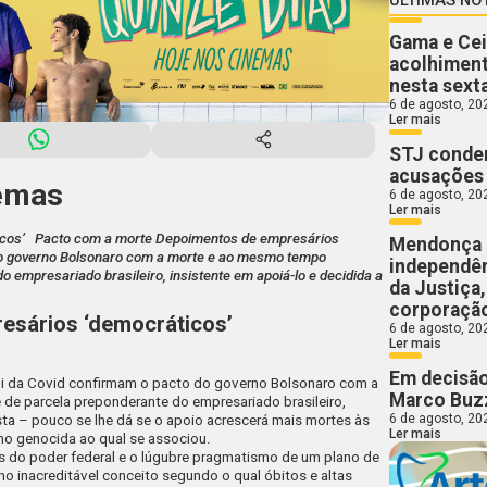
Gama e Cei
acolhiment
nesta sext
6 de agosto, 20
Ler mais
STJ conden
acusações 
emas
6 de agosto, 20
Ler mais
ticos’ Pacto com a morte Depoimentos de empresários
Mendonça 
 do governo Bolsonaro com a morte e ao mesmo tempo
independên
 empresariado brasileiro, insistente em apoiá-lo e decidida a
da Justiça
corporaçã
esários ‘democráticos’
6 de agosto, 20
Ler mais
Em decisão
i
da
Covid
confirmam o pacto do governo Bolsonaro com a
Marco Buzz
e parcela preponderante do empresariado brasileiro,
6 de agosto, 20
sta – pouco se lhe dá se o apoio acrescerá mais mortes às
Ler mais
mo genocida ao qual se associou.
s do poder federal e o lúgubre pragmatismo de um plano de
no inacreditável conceito segundo o qual óbitos e altas