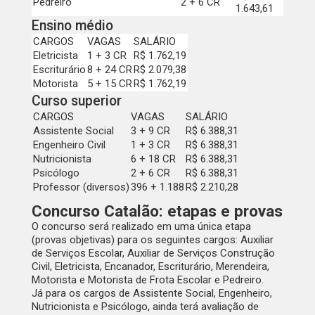
Pedreiro
2 + 6 CR
1.643,61
Ensino médio
CARGOS
VAGAS
SALÁRIO
Eletricista
1 + 3 CR
R$ 1.762,19
Escriturário
8 + 24 CR
R$ 2.079,38
Motorista
5 + 15 CR
R$ 1.762,19
Curso superior
CARGOS
VAGAS
SALÁRIO
Assistente Social
3 + 9 CR
R$ 6.388,31
Engenheiro Civil
1 + 3 CR
R$ 6.388,31
Nutricionista
6 + 18 CR
R$ 6.388,31
Psicólogo
2 + 6 CR
R$ 6.388,31
Professor (diversos)
396 + 1.188
R$ 2.210,28
Concurso Catalão: etapas e provas
O concurso será realizado em uma única etapa
(provas objetivas) para os seguintes cargos:
Auxiliar
de Serviços Escolar, Auxiliar de Serviços Construção
Civil, Eletricista, Encanador, Escriturário, Merendeira,
Motorista e Motorista de Frota Escolar e Pedreiro.
Já para os cargos de
Assistente Social, Engenheiro,
Nutricionista e Psicólogo
, ainda terá avaliação de