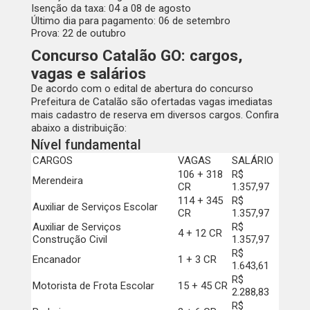
Isenção da taxa
: 04 a 08 de agosto
Último dia para pagamento
: 06 de setembro
Prova
: 22 de outubro
Concurso Catalão GO: cargos,
vagas e salários
De acordo com o edital de abertura do concurso
Prefeitura de Catalão são ofertadas vagas imediatas
mais cadastro de reserva em diversos cargos. Confira
abaixo a distribuição:
Nível fundamental
CARGOS
VAGAS
SALÁRIO
106 + 318
R$
Merendeira
CR
1.357,97
114 + 345
R$
Auxiliar de Serviços Escolar
CR
1.357,97
Auxiliar de Serviços
R$
4 + 12 CR
Construção Civil
1.357,97
R$
Encanador
1 + 3 CR
1.643,61
R$
Motorista de Frota Escolar
15 + 45 CR
2.288,83
R$