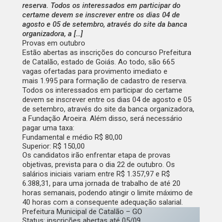
reserva. Todos os interessados em participar do
certame devem se inscrever entre os dias 04 de
agosto e 05 de setembro, através do site da banca
organizadora, a […]
Provas em outubro
Estão abertas as inscrições do
concurso Prefeitura
de Catalão
, estado de Goiás. Ao todo, são
665
vagas
ofertadas para provimento imediato e
mais
1.995 para formação de cadastro de reserva
.
Todos os interessados em participar do certame
devem se inscrever entre os dias
04 de agosto e 05
de setembro
, através do site da banca organizadora,
a Fundação Aroeira. Além disso, será necessário
pagar uma taxa:
Fundamental e médio
R$ 80,00
Superior:
R$ 150,00
Os candidatos irão enfrentar etapa de provas
objetivas,
prevista para o dia 22 de outubro
. Os
salários iniciais variam entre
R$ 1.357,97 e R$
6.388,31
, para uma jornada de trabalho de até 20
horas semanais, podendo atingir o limite máximo de
40 horas com a consequente adequação salarial.
Prefeitura Municipal de Catalão – GO
Status:
inscrições abertas até 05/09