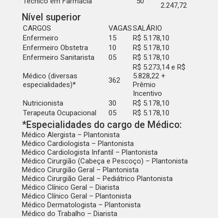
Técnico em Farmácia
50
2.247,72
Nível superior
CARGOS
VAGAS
SALÁRIO
Enfermeiro
15
R$ 5.178,10
Enfermeiro Obstetra
10
R$ 5.178,10
Enfermeiro Sanitarista
05
R$ 5.178,10
R$ 5.273,14 e R$
Médico (diversas
5.828,22 +
362
especialidades)*
Prêmio
Incentivo
Nutricionista
30
R$ 5.178,10
Terapeuta Ocupacional
05
R$ 5.178,10
*Especialidades do cargo de Médico:
Médico Alergista – Plantonista
Médico Cardiologista – Plantonista
Médico Cardiologista Infantil – Plantonista
Médico Cirurgião (Cabeça e Pescoço) – Plantonista
Médico Cirurgião Geral – Plantonista
Médico Cirurgião Geral – Pediátrico Plantonista
Médico Clínico Geral – Diarista
Médico Clínico Geral – Plantonista
Médico Dermatologista – Plantonista
Médico do Trabalho – Diarista