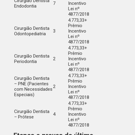
Cirurgião Dentista
7
Incentivo
Endodontia
Lei nº
4877/2018
4.773,33+
Prêmio
Cirurgião Dentista
3
Incentivo
Odontopediatria
Lei nº
4877/2018
4.773,33+
Prêmio
Cirurgião Dentista
2
Incentivo
Periodontia
Lei nº
4877/2018
4.773,33+
Cirurgião Dentista
Prêmio
– PNE (Pacientes
2
Incentivo
com Necessidades
Lei nº
Especiais)
4877/2018
4.773,33+
Prêmio
Cirurgião Dentista
4
Incentivo
– Prótese
Lei nº
4877/2018