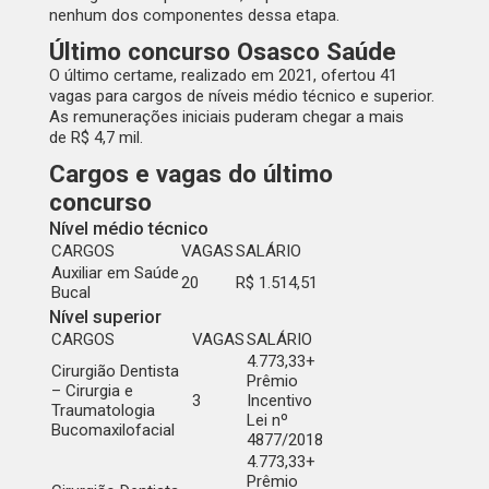
nenhum dos componentes dessa etapa.
Último concurso Osasco Saúde
O último certame, realizado em 2021, ofertou 41
vagas para cargos de níveis médio técnico e superior.
As remunerações iniciais puderam chegar a mais
de
R$ 4,7 mil
.
Cargos e vagas do último
concurso
Nível médio técnico
CARGOS
VAGAS
SALÁRIO
Auxiliar em Saúde
20
R$ 1.514,51
Bucal
Nível superior
CARGOS
VAGAS
SALÁRIO
4.773,33+
Cirurgião Dentista
Prêmio
– Cirurgia e
3
Incentivo
Traumatologia
Lei nº
Bucomaxilofacial
4877/2018
4.773,33+
Prêmio