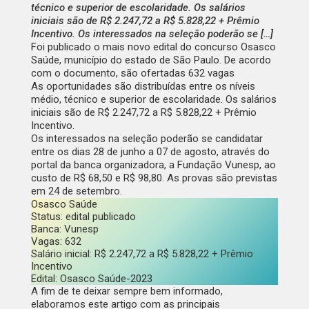
técnico e superior de escolaridade. Os salários
iniciais são de R$ 2.247,72 a R$ 5.828,22 + Prêmio
Incentivo. Os interessados na seleção poderão se […]
Foi publicado o mais novo edital do concurso Osasco
Saúde, município do estado de São Paulo. De acordo
com o documento, são ofertadas 632 vagas
As oportunidades são distribuídas entre os níveis
médio, técnico e superior de escolaridade. Os salários
iniciais são de R$ 2.247,72 a R$ 5.828,22 + Prêmio
Incentivo.
Os interessados na seleção poderão se candidatar
entre os dias 28 de junho a 07 de agosto, através do
portal da banca organizadora, a
Fundação Vunesp
, ao
custo de R$ 68,50 e R$ 98,80. As provas são previstas
em 24 de setembro.
Osasco Saúde
Status:
edital publicado
Banca:
Vunesp
Vagas:
632
Salário inicial:
R$ 2.247,72 a R$ 5.828,22 + Prêmio
Incentivo
Edital
:
Osasco Saúde-2023
A fim de te deixar sempre bem informado,
elaboramos este artigo com as principais