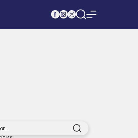
r...
TÍCIAS