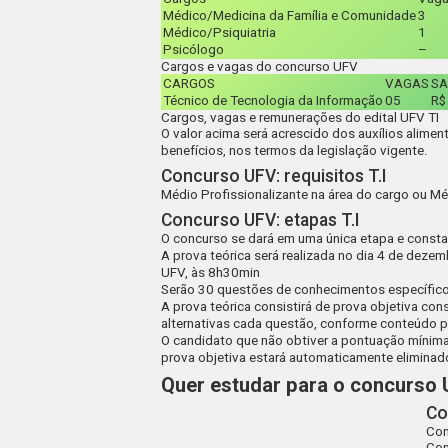
Médico/Medicina da Família e Comunidade
3
Médico/Psiquiatria
1
Psicólogo
–
Cargos e vagas do concurso UFV
CARGOS
VAGAS
SA
Técnico de Tecnologia da Informação
05
R$
Cargos, vagas e remunerações do edital UFV TI
O valor acima será acrescido dos auxílios alimen
benefícios, nos termos da legislação vigente.
Concurso UFV: requisitos T.I
Médio Profissionalizante na área do cargo ou Mé
Concurso UFV: etapas T.I
O concurso se dará em uma única etapa e constará 
A prova teórica será realizada no dia 4 de deze
UFV, às 8h30min
Serão 30 questões de conhecimentos específico
A prova teórica consistirá de prova objetiva con
alternativas cada questão, conforme conteúdo 
O candidato que não obtiver a pontuação mínima
prova objetiva estará automaticamente elimina
Quer estudar para o concurso
Co
Con
Con