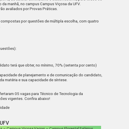
o da manhã, no campus Campus Viçosa da UFV.
ão avaliados por Provas Práticas.
m compostas por questões de múltipla escolha, com quatro
.
uestões):
ndidato terá que obter, no mínimo, 70% (setenta por cento)
capacidade de planejamento e de comunicação do candidato,
da matéria e sua capacidade de síntese.
fertaram 05 vagas para Técnico de Tecnologia da
es vigentes. Confira abaixo!
idade
 UFV
s – Campus Viçosa
Vagas – Campus Florestal
Salários