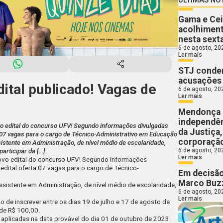
Gama e Cei
acolhiment
nesta sext
6 de agosto, 20
Ler mais
STJ conden
acusações 
ital publicado! Vagas de
6 de agosto, 20
Ler mais
Mendonça 
independên
vo edital do concurso UFV! Segundo informações divulgadas
da Justiça
rta 07 vagas para o cargo de Técnico-Administrativo em Educação
corporaçã
istente em Administração, de nível médio de escolaridade,
6 de agosto, 20
articipar da […]
Ler mais
ovo edital do concurso UFV! Segundo informações
 edital oferta 07 vagas para o cargo de Técnico-
Em decisão
Marco Buzz
ssistente em Administração, de nível médio de escolaridade,
6 de agosto, 20
Ler mais
o de inscrever entre os dias 1
9 de julho e 17 de agosto de
 de R$ 100,00.
 aplicadas na data provável do dia
01 de outubro de 2023.