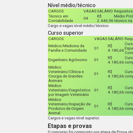
Nível médio/técnico
CARGOS
VAGAS
SALÁRIO
Requisitos
Técnico em
R$
Médio Prof
04
Contabilidade
2.446,96
técnico na
Cargo e vagas nível médio/técnico.
Curso superior
CARGOS
VAGAS
SALÁRIO
Requ
Curs
Médico/Medicina da
R$
01
Espe
Família e Comunidade
4.180,66
Comu
R$
Curs
Engenheiro Agrônomo
01
4.180,66
com
Médico
Veterinário/Clínica e
R$
Curs
01
Cirurgia de Grandes
4.180,66
comp
Animais
Médico
R$
Curs
Veterinário/Diagnóstico
01
4.180,66
comp
por Imagem Veterinário
Médico
Veterinário/Inspeção de
R$
Curs
01
Produtos de Origem
4.180,66
comp
Animal
Cargos e vagas nível superior.
Etapas e provas
O concurso foi composto por etapa de Prova objet