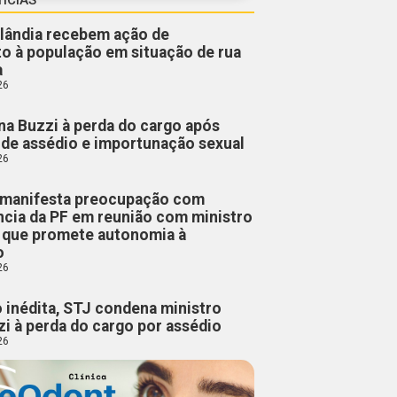
lândia recebem ação de
o à população em situação de rua
a
26
a Buzzi à perda do cargo após
de assédio e importunação sexual
26
manifesta preocupação com
cia da PF em reunião com ministro
, que promete autonomia à
o
26
 inédita, STJ condena ministro
i à perda do cargo por assédio
26