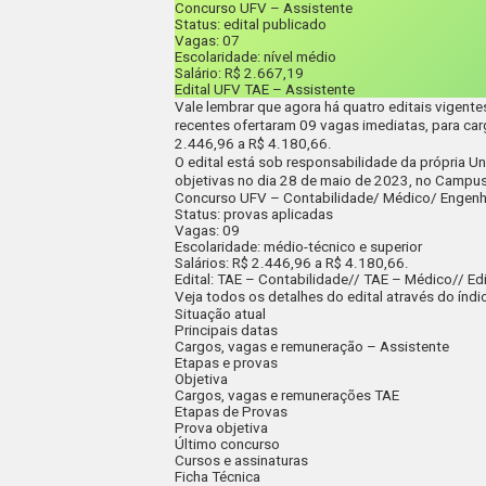
Concurso UFV – Assistente
Status:
edital publicado
Vagas:
07
Escolaridade:
nível médio
Salário
: R$ 2.667,19
Edital
UFV TAE – Assistente
Vale lembrar que agora há quatro editais vigente
recentes ofertaram
09 vagas imediatas
, para ca
2.446,96 a R$ 4.180,66
.
O edital está sob responsabilidade da própria U
objetivas no dia
28 de maio de 2023
, no Campus
Concurso UFV
– Contabilidade/ Médico/ Engenh
Status
: provas aplicadas
Vagas
: 09
Escolaridade:
médio-técnico e superior
Salários:
R$ 2.446,96 a R$ 4.180,66.
Edital:
TAE – Contabilidade
//
TAE – Médico
//
Ed
Veja todos os detalhes do edital através do índi
Situação atual
Principais datas
Cargos, vagas e remuneração – Assistente
Etapas e provas
Objetiva
Cargos, vagas e remunerações TAE
Etapas de Provas
Prova objetiva
Último concurso
Cursos e assinaturas
Ficha Técnica