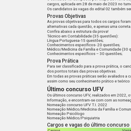
cargos, aplicada em
28 de maio de 2023
no turn
Os candidatos às vagas do edital 02 também ser
Provas Objetivas
As provas objetivas para todos os cargos fora
alternativas cada questão, e apenas uma correta
Confira abaixo a estrutura da prova!
Técnico em Contabilidade (35 questões):
Língua Portuguesa-15 questões;
Conhecimentos específicos- 20 questões;
Médico/Medicina da Família e Comunidade (30 q
Conhecimentos específicos – 30 questões;
Prova Prática
Para ser classificado para a prova prática, o ca
dos pontos totais das provas objetivas.
Em todas as provas práticas serão avaliados a 
assim como seu conhecimento prático e teórico 
Último concurso UFV
Os últimos concurso UFV, realizados em 2022, o
Informação, e encontram-se com com as nomeaçõ
Nomeação concurso UFV T.I. 2022
Nomeação Médico/Medicina da Família e Comun
Nomeação Psicólogo
Nomeação Médico/Psiquiatria
Cargos e vagas do último concurso
Cargos
Vaga