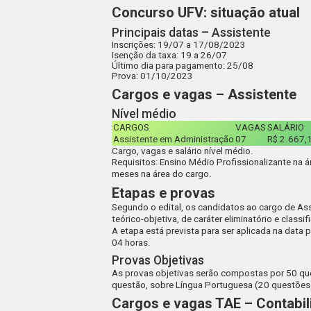
Concurso UFV: situação atual
Principais datas – Assistente
Inscrições
: 19/07 a 17/08/2023
Isenção da taxa
: 19 a 26/07
Último dia para pagamento
: 25/08
Prova
: 01/10/2023
Cargos e vagas – Assistente
Nível médio
CARGOS
VAGAS
SALÁRIO
Assistente em Administração
07
R$ 2.667,
Cargo, vagas e salário nível médio.
Requisitos:
Ensino Médio Profissionalizante na 
meses na área do cargo.
Etapas e provas
Segundo o edital, os candidatos ao cargo de As
teórico-objetiva, de caráter eliminatório e classif
A etapa está prevista para ser aplicada na data 
04 horas.
Provas Objetivas
As provas objetivas serão compostas por 50 que
questão, sobre Língua Portuguesa (20 questões)
Cargos e vagas TAE – Contabil