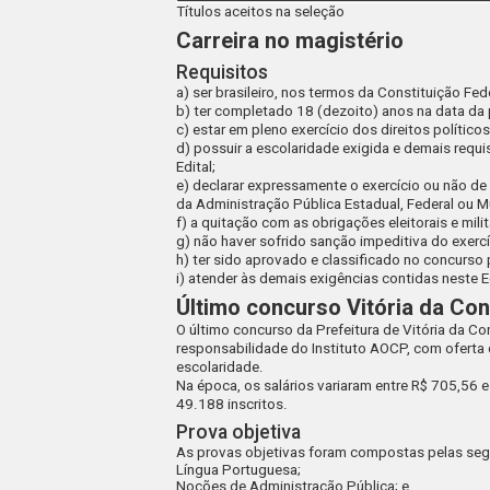
Títulos aceitos na seleção
Carreira no magistério
Requisitos
a) ser brasileiro, nos termos da Constituição Fede
b) ter completado 18 (dezoito) anos na data da
c) estar em pleno exercício dos direitos políticos
d) possuir a escolaridade exigida e demais requi
Edital;
e) declarar expressamente o exercício ou não d
da Administração Pública Estadual, Federal ou Mu
f) a quitação com as obrigações eleitorais e milit
g) não haver sofrido sanção impeditiva do exercí
h) ter sido aprovado e classificado no concurso 
i) atender às demais exigências contidas neste E
Último concurso Vitória da Co
O último concurso da Prefeitura de Vitória da C
responsabilidade do Instituto AOCP, com oferta 
escolaridade.
Na época, os salários variaram entre R$ 705,5
49.188
inscritos
.
Prova objetiva
As provas objetivas foram compostas pelas segu
Língua Portuguesa;
Noções de Administração Pública; e