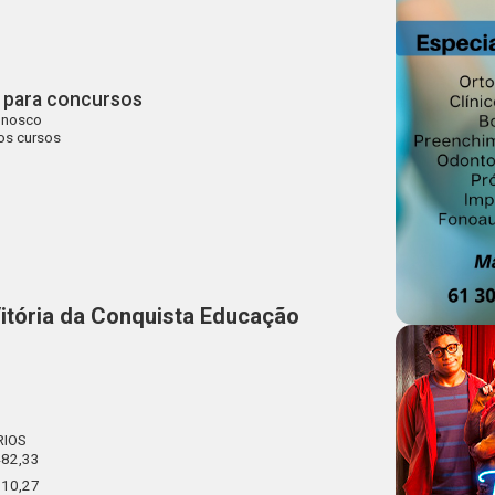
 para concursos
onosco
os cursos
Vitória da Conquista Educação
RIOS
482,33
210,27