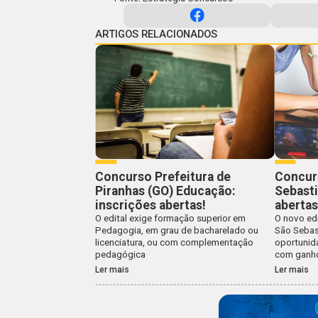
ARTIGOS RELACIONADOS
Concurso Prefeitura de
Concurs
Piranhas (GO) Educação:
Sebasti
inscrições abertas!
abertas
O edital exige formação superior em
O novo edi
Pedagogia, em grau de bacharelado ou
São Sebas
licenciatura, ou com complementação
oportunida
pedagógica
com ganhos
Ler mais
Ler mais