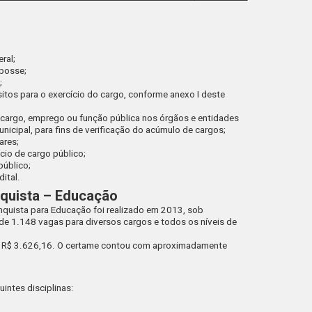
ral;
 posse;
;
sitos para o exercício do cargo, conforme anexo I deste
e cargo, emprego ou função pública nos órgãos e entidades
nicipal, para fins de verificação do acúmulo de cargos;
ares;
cio de cargo público;
público;
dital.
nquista – Educação
onquista para Educação foi realizado em 2013, sob
de 1.148 vagas para diversos cargos e todos os níveis de
6 e R$ 3.626,16. O certame contou com aproximadamente
intes disciplinas: