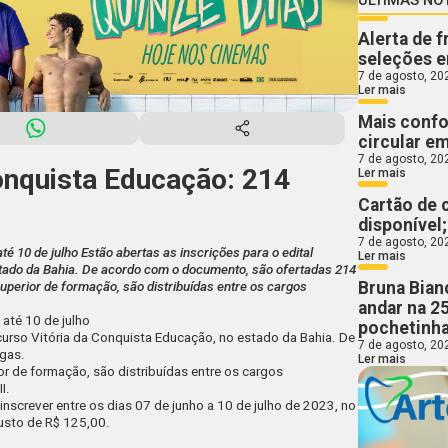
Alerta de 
seleções e
7 de agosto, 20
Ler mais
Mais confo
circular e
7 de agosto, 20
onquista Educação: 214
Ler mais
Cartão de 
disponível
7 de agosto, 20
é 10 de julho Estão abertas as inscrições para o edital
Ler mais
stado da Bahia. De acordo com o documento, são ofertadas 214
Bruna Bian
uperior de formação, são distribuídas entre os cargos
andar na 2
 até 10 de julho
pochetinha
urso Vitória da Conquista Educação
, no estado da Bahia. De
7 de agosto, 20
agas
.
Ler mais
or de formação, são distribuídas entre os cargos
II
.
inscrever entre os dias
07 de junho a 10 de julho de 2023
, no
custo de R$ 125,00.