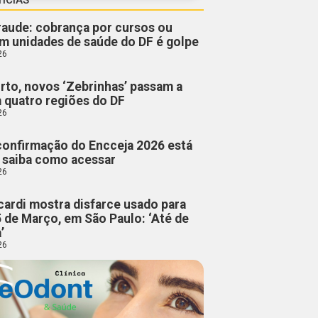
fraude: cobrança por cursos ou
m unidades de saúde do DF é golpe
26
rto, novos ‘Zebrinhas’ passam a
m quatro regiões do DF
26
confirmação do Encceja 2026 está
; saiba como acessar
26
cardi mostra disfarce usado para
5 de Março, em São Paulo: ‘Até de
’
26