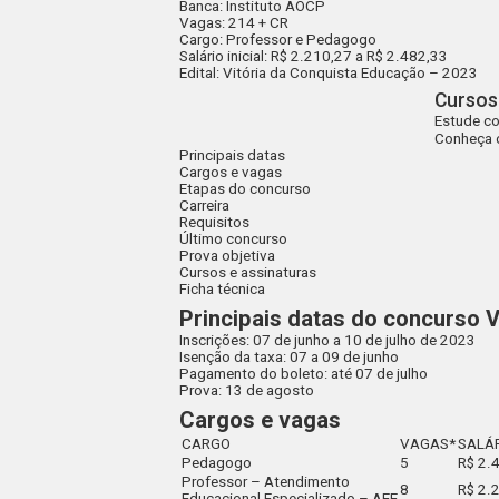
Banca:
Instituto AOCP
Vagas:
214 + CR
Cargo
: Professor e Pedagogo
Salário inicial:
R$ 2.210,27 a R$ 2.482,33
Edital
:
Vitória da Conquista Educação – 2023
Cursos
Estude c
Conheça 
Principais datas
Cargos e vagas
Etapas do concurso
Carreira
Requisitos
Último concurso
Prova objetiva
Cursos e assinaturas
Ficha técnica
Principais datas do concurso 
Inscrições:
07 de junho a 10 de julho de 2023
Isenção da taxa:
07 a 09 de junho
Pagamento do boleto:
até 07 de julho
Prova:
13 de agosto
Cargos e vagas
CARGO
VAGAS*
SALÁ
Pedagogo
5
R$ 2.
Professor – Atendimento
8
R$ 2.
Educacional Especializado – AEE