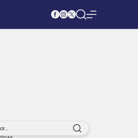
r...
TÍCIAS