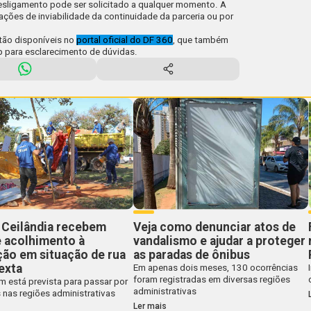
desligamento pode ser solicitado a qualquer momento. A
ões de inviabilidade da continuidade da parceria ou por
tão disponíveis no
portal oficial do DF 360
, que também
 para esclarecimento de dúvidas.
 Ceilândia recebem
Veja como denunciar atos de
e acolhimento à
vandalismo e ajudar a proteger
ão em situação de rua
as paradas de ônibus
exta
Em apenas dois meses, 130 ocorrências
foram registradas em diversas regiões
 está prevista para passar por
administrativas
 nas regiões administrativas
Ler mais