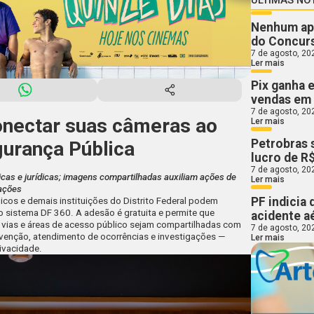
Nenhum apo
do Concur
7 de agosto, 20
Ler mais
Pix ganha 
vendas em 
7 de agosto, 20
onectar suas câmeras ao
Ler mais
Petrobras 
urança Pública
lucro de R$
7 de agosto, 20
sicas e jurídicas; imagens compartilhadas auxiliam ações de
Ler mais
gações
PF indicia
cos e demais instituições do Distrito Federal podem
 sistema DF 360. A adesão é gratuita e permite que
acidente a
vias e áreas de acesso público sejam compartilhadas com
7 de agosto, 20
evenção, atendimento de ocorrências e investigações —
Ler mais
rivacidade.