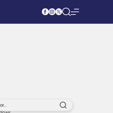
r...
TÍCIAS