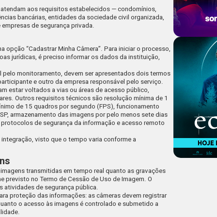
e atendam aos requisitos estabelecidos — condomínios,
ncias bancárias, entidades da sociedade civil organizada,
 e empresas de segurança privada.
 na opção “Cadastrar Minha Câmera”. Para iniciar o processo,
as jurídicas, é preciso informar os dados da instituição,
l pelo monitoramento, devem ser apresentados dois termos
articipante e outro da empresa responsável pelo serviço.
am estar voltados a vias ou áreas de acesso público,
ares. Outros requisitos técnicos são resolução mínima de 1
ínimo de 15 quadros por segundo (FPS), funcionamento
RTSP, armazenamento das imagens por pelo menos sete dias
 protocolos de segurança da informação e acesso remoto
a integração, visto que o tempo varia conforme a
ens
 imagens transmitidas em tempo real quanto as gravações
me previsto no Termo de Cessão de Uso de Imagem. O
 atividades de segurança pública.
ra proteção das informações: as câmeras devem registrar
uanto o acesso às imagens é controlado e submetido a
lidade.