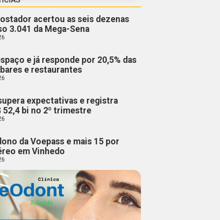
stador acertou as seis dezenas
so 3.041 da Mega-Sena
26
espaço e já responde por 20,5% das
bares e restaurantes
26
supera expectativas e registra
 52,4 bi no 2º trimestre
26
 dono da Voepass e mais 15 por
éreo em Vinhedo
26