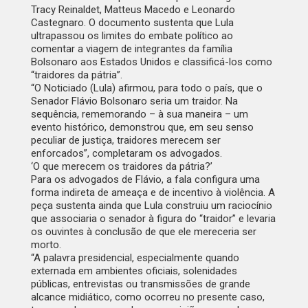
Tracy Reinaldet, Matteus Macedo e Leonardo
Castegnaro. O documento sustenta que Lula
ultrapassou os limites do embate político ao
comentar a viagem de integrantes da família
Bolsonaro aos Estados Unidos e classificá-los como
“traidores da pátria”.
“O Noticiado (Lula) afirmou, para todo o país, que o
Senador Flávio Bolsonaro seria um traidor. Na
sequência, rememorando – à sua maneira – um
evento histórico, demonstrou que, em seu senso
peculiar de justiça, traidores merecem ser
enforcados”, completaram os advogados.
‘O que merecem os traidores da pátria?’
Para os advogados de Flávio, a fala configura uma
forma indireta de ameaça e de incentivo à violência. A
peça sustenta ainda que Lula construiu um raciocínio
que associaria o senador à figura do “traidor” e levaria
os ouvintes à conclusão de que ele mereceria ser
morto.
“A palavra presidencial, especialmente quando
externada em ambientes oficiais, solenidades
públicas, entrevistas ou transmissões de grande
alcance midiático, como ocorreu no presente caso,