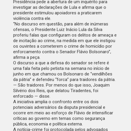
Presidência pede a abertura de um inquérito para
investigar as declarações de Lula e afirma que o
presidente estimulou apoiadores a praticarem
violência contra ele.
“No discurso em questão, para além de inúmeras
ofensas, o Presidente Luiz Inácio Lula da Silva
proferiu falas que configuram os delitos de ameaça e
de incitação ao crime, na medida em que ele instigou
os ouvintes a cometerem o crime de homicídio por
enforcamento contra o Senador Flávio Bolsonaro”,
afirma a peça.
O discurso a que a defesa do senador se refere é
uma fala feita pelo petista na semana no início de
junho em que chamou os Bolsonaro de “vendilhões
da pátria” e defendeu “forca” para traidores da pátria.
— São traidores. Por menos do que isso, Joaquim
Silvério dos Reis, que delatou Tiradentes, foi
enforcado — disse.
A iniciativa amplia o confronto entre os dois
potenciais adversários da disputa presidencial e
ocorre em meio ao esforço de Flávio de intensificar
críticas ao governo em temas como segurança
pública, economia e política externa.
A notícia-crime foi protocolada pelos advogados