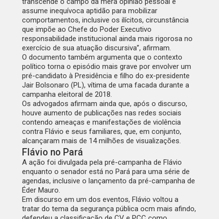
transcende o campo da mera opinião pessoal e
assume inequívoca aptidão para mobilizar
comportamentos, inclusive os ilícitos, circunstância
que impõe ao Chefe do Poder Executivo
responsabilidade institucional ainda mais rigorosa no
exercício de sua atuação discursiva”, afirmam.
O documento também argumenta que o contexto
político torna o episódio mais grave por envolver um
pré-candidato à Presidência e filho do ex-presidente
Jair Bolsonaro (PL), vítima de uma facada durante a
campanha eleitoral de 2018.
Os advogados afirmam ainda que, após o discurso,
houve aumento de publicações nas redes sociais
contendo ameaças e manifestações de violência
contra Flávio e seus familiares, que, em conjunto,
alcançaram mais de 14 milhões de visualizações.
Flávio no Pará
A ação foi divulgada pela pré-campanha de Flávio
enquanto o senador está no Pará para uma série de
agendas, inclusive o lançamento da pré-campanha de
Éder Mauro.
Em discurso em um dos eventos, Flávio voltou a
tratar do tema da segurança pública ocm mais afindo,
defendeu a classificação de CV e PCC como