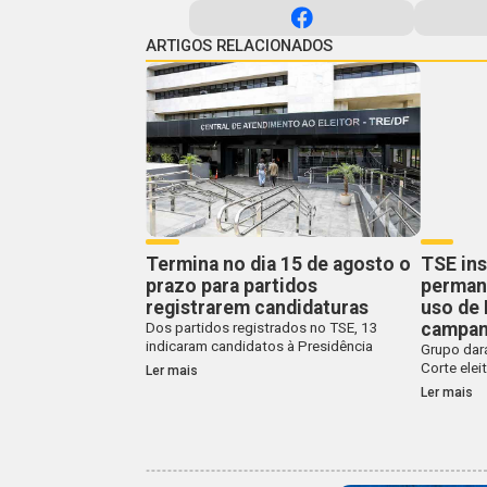
ARTIGOS RELACIONADOS
Termina no dia 15 de agosto o
TSE ins
prazo para partidos
perman
registrarem candidaturas
uso de
campan
Dos partidos registrados no TSE, 13
indicaram candidatos à Presidência
Grupo dar
Corte eleit
Ler mais
Ler mais