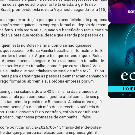
a coisa que eu acho que foi feita errada, a gente não
 Brasil, promovido pela revista Veja nesta segunda-feira (15),
iar a regra de proteção para que os beneficiários do programa
o após conseguirem um emprego formal ou depois de terem
 feito. Pela regra atual, quando o beneficiário tem a carteira
 dos valores que recebia, desde que a renda por pessoa da
 quem está no Bolsa Família, como se não quisesse
s que recebem o Bolsa Família trabalham informalmente. E
perder o benefício. A gente tem que entender que o Bolsa
. A pessoa pensa o seguinte: “se eu arrumar um trabalho de
se eu perder o meu trabalho, como é que eu vou ficar? Vou
 eu tinha que pedir dinheiro no sinal de trânsito?” — falou.
rograma para garantir que as pessoas permaneçam ganhando o
ego formal ou abrirem a sua própria empresa por um
em ganha salários de até R$ 5 mil, uma das vitrines do
usou a fala para comparar a gestão atual com a de seu pai.
nha também do presidente Bolsonaro. A única diferença é
a compensação de abrir mão dessa receita, você teria de
os. O atual governo faz o contrário, esfola o contribuinte
ra poder cumprir essa promessa de campanha — falou.
.com/politica/noticia/2026/06/15/flavio-defende-bolsa-
il-e-diz-que-pai-errou-na-relacao-com-a-imprensa.ghtml