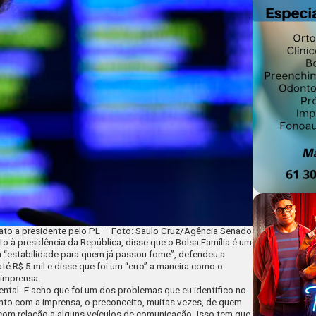
dato a presidente pelo PL — Foto: Saulo Cruz/Agência Senado
o à presidência da República, disse que o Bolsa Família é um
ma “estabilidade para quem já passou fome”, defendeu a
 R$ 5 mil e disse que foi um “erro” a maneira como o
 imprensa.
ntal. E acho que foi um dos problemas que eu identifico no
nto com a imprensa, o preconceito, muitas vezes, de quem
 com relação a alguns veículos de comunicação. Isso tem que