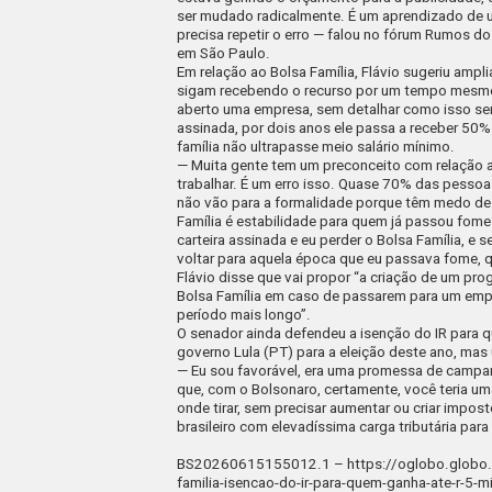
ser mudado radicalmente. É um aprendizado de um
precisa repetir o erro — falou no fórum Rumos do
em São Paulo.
Em relação ao Bolsa Família, Flávio sugeriu ampl
sigam recebendo o recurso por um tempo mesm
aberto uma empresa, sem detalhar como isso seria
assinada, por dois anos ele passa a receber 50%
família não ultrapasse meio salário mínimo.
— Muita gente tem um preconceito com relação a
trabalhar. É um erro isso. Quase 70% das pessoa
não vão para a formalidade porque têm medo de 
Família é estabilidade para quem já passou fome
carteira assinada e eu perder o Bolsa Família, e 
voltar para aquela época que eu passava fome, que
Flávio disse que vai propor “a criação de um p
Bolsa Família em caso de passarem para um empr
período mais longo”.
O senador ainda defendeu a isenção do IR para qu
governo Lula (PT) para a eleição deste ano, mas 
— Eu sou favorável, era uma promessa de campa
que, com o Bolsonaro, certamente, você teria um
onde tirar, sem precisar aumentar ou criar impost
brasileiro com elevadíssima carga tributária pa
BS20260615155012.1 –
https://oglobo.globo
familia-isencao-do-ir-para-quem-ganha-ate-r-5-m