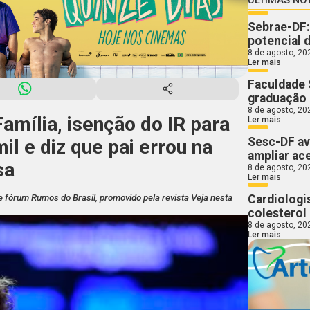
Sebrae-DF:
potencial 
8 de agosto, 20
Ler mais
Faculdade 
graduação
8 de agosto, 20
amília, isenção do IR para
Ler mais
Sesc-DF av
l e diz que pai errou na
ampliar ac
sa
8 de agosto, 20
Ler mais
Cardiologi
e fórum Rumos do Brasil, promovido pela revista Veja nesta
colesterol 
8 de agosto, 20
Ler mais