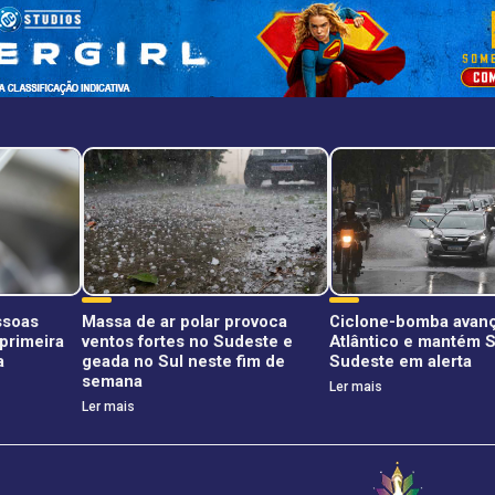
ssoas
Massa de ar polar provoca
Ciclone-bomba avanç
primeira
ventos fortes no Sudeste e
Atlântico e mantém S
a
geada no Sul neste fim de
Sudeste em alerta
semana
Ler mais
Ler mais