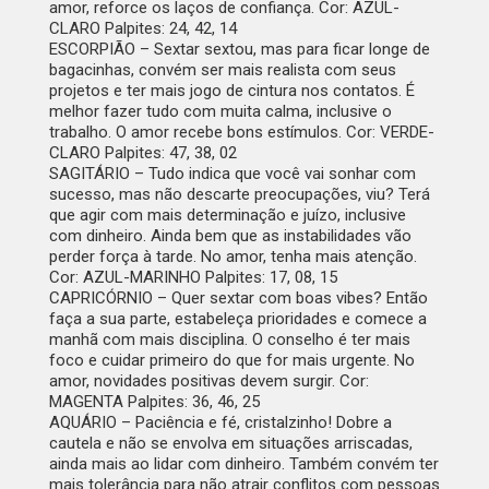
amor, reforce os laços de confiança. Cor: AZUL-
CLARO Palpites: 24, 42, 14
ESCORPIÃO –
Sextar sextou, mas para ficar longe de
bagacinhas, convém ser mais realista com seus
projetos e ter mais jogo de cintura nos contatos. É
melhor fazer tudo com muita calma, inclusive o
trabalho. O amor recebe bons estímulos. Cor: VERDE-
CLARO Palpites: 47, 38, 02
SAGITÁRIO –
Tudo indica que você vai sonhar com
sucesso, mas não descarte preocupações, viu? Terá
que agir com mais determinação e juízo, inclusive
com dinheiro. Ainda bem que as instabilidades vão
perder força à tarde. No amor, tenha mais atenção.
Cor: AZUL-MARINHO Palpites: 17, 08, 15
CAPRICÓRNIO –
Quer sextar com boas vibes? Então
faça a sua parte, estabeleça prioridades e comece a
manhã com mais disciplina. O conselho é ter mais
foco e cuidar primeiro do que for mais urgente. No
amor, novidades positivas devem surgir. Cor:
MAGENTA Palpites: 36, 46, 25
AQUÁRIO –
Paciência e fé, cristalzinho! Dobre a
cautela e não se envolva em situações arriscadas,
ainda mais ao lidar com dinheiro. Também convém ter
mais tolerância para não atrair conflitos com pessoas