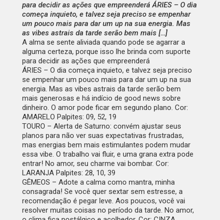
para decidir as ações que empreenderá ÁRIES – O dia
começa inquieto, e talvez seja preciso se empenhar
um pouco mais para dar um up na sua energia. Mas
as vibes astrais da tarde serão bem mais […]
A alma se sente aliviada quando pode se agarrar a
alguma certeza, porque isso lhe brinda com suporte
para decidir as ações que empreenderá
ÁRIES –
O dia começa inquieto, e talvez seja preciso
se empenhar um pouco mais para dar um up na sua
energia. Mas as vibes astrais da tarde serão bem
mais generosas e há indício de good news sobre
dinheiro. O amor pode ficar em segundo plano. Cor:
AMARELO Palpites: 09, 52, 19
TOURO –
Alerta de Saturno: convém ajustar seus
planos para não ver suas expectativas frustradas,
mas energias bem mais estimulantes podem mudar
essa vibe. O trabalho vai fluir, e uma grana extra pode
entrar! No amor, seu charme vai bombar. Cor:
LARANJA Palpites: 28, 10, 39
GÊMEOS –
Adote a calma como mantra, minha
consagrada! Se você quer sextar sem estresse, a
recomendação é pegar leve. Aos poucos, você vai
resolver muitas coisas no período da tarde. No amor,
o clima fica nostálgico e acolhedor. Cor: CINZA