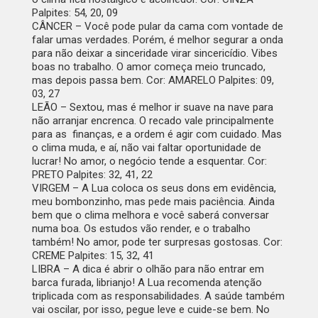
Palpites: 54, 20, 09
CÂNCER –
Você pode pular da cama com vontade de
falar umas verdades. Porém, é melhor segurar a onda
para não deixar a sinceridade virar sincericídio. Vibes
boas no trabalho. O amor começa meio truncado,
mas depois passa bem. Cor: AMARELO Palpites: 09,
03, 27
LEÃO –
Sextou, mas é melhor ir suave na nave para
não arranjar encrenca. O recado vale principalmente
para as finanças, e a ordem é agir com cuidado. Mas
o clima muda, e aí, não vai faltar oportunidade de
lucrar! No amor, o negócio tende a esquentar. Cor:
PRETO Palpites: 32, 41, 22
VIRGEM –
A Lua coloca os seus dons em evidência,
meu bombonzinho, mas pede mais paciência. Ainda
bem que o clima melhora e você saberá conversar
numa boa. Os estudos vão render, e o trabalho
também! No amor, pode ter surpresas gostosas. Cor:
CREME Palpites: 15, 32, 41
LIBRA –
A dica é abrir o olhão para não entrar em
barca furada, librianjo! A Lua recomenda atenção
triplicada com as responsabilidades. A saúde também
vai oscilar, por isso, pegue leve e cuide-se bem. No